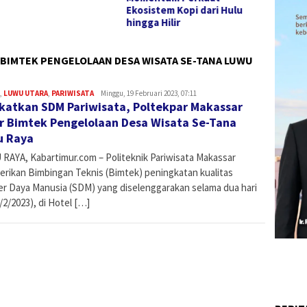
istem Kopi dari Hulu
Penggerak Ekonomi Lokal
dan Po
a Hilir
BIMTEK PENGELOLAAN DESA WISATA SE-TANA LUWU
,
LUWU UTARA
,
PARIWISATA
Admin
Minggu, 19 Februari 2023, 07:11
katkan SDM Pariwisata, Poltekpar Makassar
r Bimtek Pengelolaan Desa Wisata Se-Tana
u Raya
RAYA, Kabartimur.com – Politeknik Pariwisata Makassar
rikan Bimbingan Teknis (Bimtek) peningkatan kualitas
r Daya Manusia (SDM) yang diselenggarakan selama dua hari
/2/2023), di Hotel […]