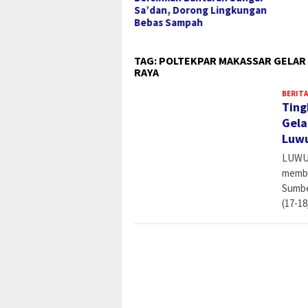
dan, Dorong Lingkungan
Ekos
bas Sampah
hingg
TAG:
POLTEKPAR MAKASSAR GELAR 
RAYA
BERITA
Ting
Gela
Luw
LUWU 
membe
Sumbe
(17-18