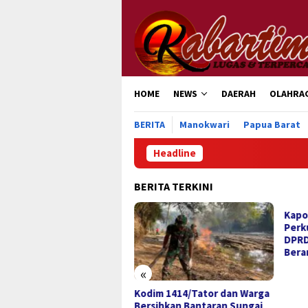
Loncat
ke
konten
HOME
NEWS
DAERAH
OLAHRA
BERITA
Manokwari
Papua Barat
Headline
BERITA TERKINI
Kapolres Toraja Utara
Perkuat Sinergi dengan
DPRD, Tegaskan Komitmen
Berantas Penyakit Sosial
«
im 1414/Tator dan Warga
Fest
sihkan Bantaran Sungai
Mome