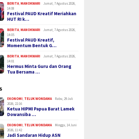
BERITA
,
MANOKWARI
Jumat, 7 Agustus 2026,
14:08
Festival PAUD Kreatif Meriahkan
HUT RI k…
BERITA
,
MANOKWARI
Jumat, 7 Agustus 2026,
14:05
Festival PAUD Kreatif,
Momentum Bentuk G…
BERITA
,
MANOKWARI
Jumat, 7 Agustus 2026,
14:01
Hermus Minta Guru dan Orang
Tua Bersama …
S
EKONOMI
,
TELUK WONDAMA
Rabu, 29 Juli
2026, 22:16
Ketua HIPMI Papua Barat Lamek
Dowansiba …
EKONOMI
,
TELUK WONDAMA
Minggu, 14 Juni
2026, 11:42
Jadi Sandaran Hidup ASN