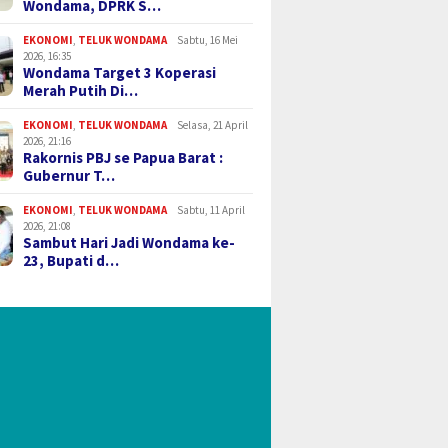
Wondama, DPRK S…
EKONOMI
,
TELUK WONDAMA
Sabtu, 16 Mei
2026, 16:35
Wondama Target 3 Koperasi
Merah Putih Di…
EKONOMI
,
TELUK WONDAMA
Selasa, 21 April
2026, 21:16
Rakornis PBJ se Papua Barat :
Gubernur T…
EKONOMI
,
TELUK WONDAMA
Sabtu, 11 April
2026, 21:08
Sambut Hari Jadi Wondama ke-
23, Bupati d…