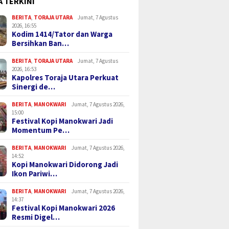
A TERKINI
BERITA
,
TORAJA UTARA
Jumat, 7 Agustus
2026, 16:55
Kodim 1414/Tator dan Warga
Bersihkan Ban…
BERITA
,
TORAJA UTARA
Jumat, 7 Agustus
2026, 16:53
Kapolres Toraja Utara Perkuat
Sinergi de…
BERITA
,
MANOKWARI
Jumat, 7 Agustus 2026,
15:00
Festival Kopi Manokwari Jadi
Momentum Pe…
BERITA
,
MANOKWARI
Jumat, 7 Agustus 2026,
14:52
Kopi Manokwari Didorong Jadi
Ikon Pariwi…
BERITA
,
MANOKWARI
Jumat, 7 Agustus 2026,
14:37
Festival Kopi Manokwari 2026
Resmi Digel…