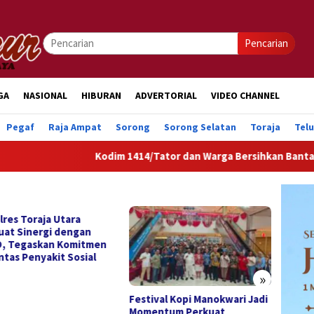
Pencarian
GA
NASIONAL
HIBURAN
ADVERTORIAL
VIDEO CHANNEL
Pegaf
Raja Ampat
Sorong
Sorong Selatan
Toraja
Tel
Kodim 1414/Tator dan Warga Bersihkan Bantaran Sung
»
ival Kopi Manokwari Jadi
Kopi Manokwari Didorong
Festiv
ntum Perkuat
Jadi Ikon Pariwisata dan
Resmi 