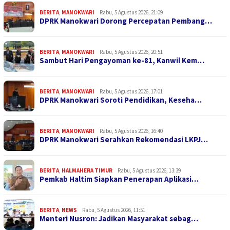
BERITA
,
MANOKWARI
Rabu, 5 Agustus 2026, 21:09
DPRK Manokwari Dorong Percepatan Pembang…
BERITA
,
MANOKWARI
Rabu, 5 Agustus 2026, 20:51
Sambut Hari Pengayoman ke-81, Kanwil Kem…
BERITA
,
MANOKWARI
Rabu, 5 Agustus 2026, 17:01
DPRK Manokwari Soroti Pendidikan, Keseha…
BERITA
,
MANOKWARI
Rabu, 5 Agustus 2026, 16:40
DPRK Manokwari Serahkan Rekomendasi LKPJ…
BERITA
,
HALMAHERA TIMUR
Rabu, 5 Agustus 2026, 13:39
Pemkab Haltim Siapkan Penerapan Aplikasi…
BERITA
,
NEWS
Rabu, 5 Agustus 2026, 11:51
Menteri Nusron: Jadikan Masyarakat sebag…