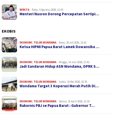
BERITA
Rabu, 5 Agustus 2026, 11:43
Menteri Nusron Dorong Percepatan Sertipi…
EKOBIS
EKONOMI
,
TELUK WONDAMA
Rabu, 29 Juli 2026, 22:16
Ketua HIPMI Papua Barat Lamek Dowansiba …
EKONOMI
,
TELUK WONDAMA
Minggu, 14 Juni 2026, 11:42
Jadi Sandaran Hidup ASN Wondama, DPRK S…
EKONOMI
,
TELUK WONDAMA
Sabtu, 16 Mei 2026, 16:35
Wondama Target 3 Koperasi Merah Putih Di…
EKONOMI
,
TELUK WONDAMA
Selasa, 21 April 2026, 21:16
Rakornis PBJ se Papua Barat : Gubernur T…