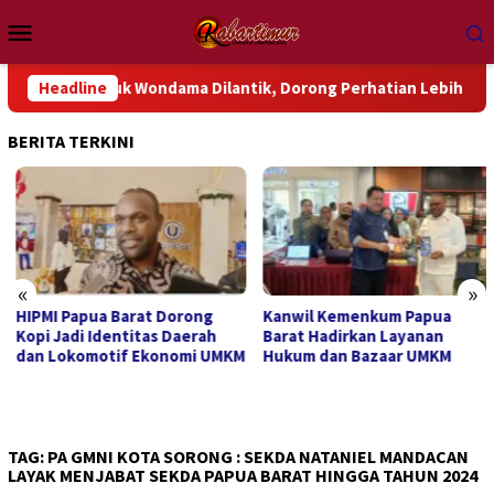
Loncat
Menu
ke
Mobile
konten
P Teluk Wondama Dilantik, Dorong Perhatian Lebih Serius Terha
Headline
BERITA TERKINI
«
»
HIPMI Papua Barat Dorong
Kanwil Kemenkum Papua
Kopi Jadi Identitas Daerah
Barat Hadirkan Layanan
dan Lokomotif Ekonomi UMKM
Hukum dan Bazaar UMKM
TAG:
PA GMNI KOTA SORONG : SEKDA NATANIEL MANDACAN
LAYAK MENJABAT SEKDA PAPUA BARAT HINGGA TAHUN 2024