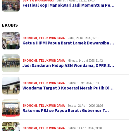
BERITA
,
MANOKWARI
Jumat, 7 Agustus 2026, 15:00
Festival Kopi Manokwari Jadi Momentum Pe…
EKOBIS
EKONOMI
,
TELUK WONDAMA
Rabu, 29 Juli 2026, 22:16
Ketua HIPMI Papua Barat Lamek Dowansiba …
EKONOMI
,
TELUK WONDAMA
Minggu, 14 Juni 2026, 11:42
Jadi Sandaran Hidup ASN Wondama, DPRK S…
EKONOMI
,
TELUK WONDAMA
Sabtu, 16 Mei 2026, 16:35
Wondama Target 3 Koperasi Merah Putih Di…
EKONOMI
,
TELUK WONDAMA
Selasa, 21 April 2026, 21:16
Rakornis PBJ se Papua Barat : Gubernur T…
EKONOMI
,
TELUK WONDAMA
Sabtu, 11 April 2026, 21:08