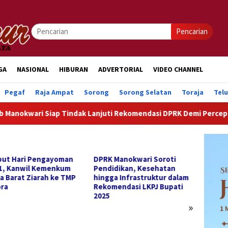
Pencarian
GA
NASIONAL
HIBURAN
ADVERTORIAL
VIDEO CHANNEL
Pegaf
Raja Ampat
Sorong
Sorong Selatan
Toraja
Tel
Siap Tindak Lanjuti Rekomendasi DPRK Demi Percepatan Pemb
ut Hari Pengayoman
DPRK Manokwari Soroti
1, Kanwil Kemenkum
Pendidikan, Kesehatan
a Barat Ziarah ke TMP
hingga Infrastruktur dalam
ora
Rekomendasi LKPJ Bupati
2025
»
DPRK 
Rekom