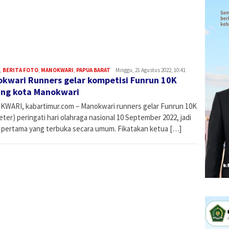
2025, 
Peren
Daera
,
BERITA FOTO
,
MANOKWARI
,
PAPUA BARAT
Admin
Minggu, 21 Agustus 2022, 10:41
kwari Runners gelar kompetisi Funrun 10K
ling kota Manokwari
WARI, kabartimur.com – Manokwari runners gelar Funrun 10K
eter) peringati hari olahraga nasional 10 September 2022, jadi
 pertama yang terbuka secara umum. Fikatakan ketua […]