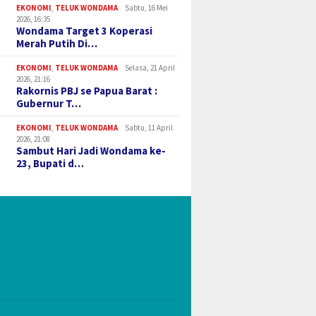
EKONOMI
,
TELUK WONDAMA
Sabtu, 16 Mei
2026, 16:35
Wondama Target 3 Koperasi
Merah Putih Di…
EKONOMI
,
TELUK WONDAMA
Selasa, 21 April
2026, 21:16
Rakornis PBJ se Papua Barat :
Gubernur T…
EKONOMI
,
TELUK WONDAMA
Sabtu, 11 April
2026, 21:08
Sambut Hari Jadi Wondama ke-
23, Bupati d…