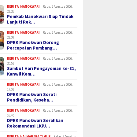
BERITA
,
MANOKWARI
Rabu, 5 Agustus 2026,
21:26
Pemkab Manokwari Siap Tindak
Lanjuti Rek…
BERITA
,
MANOKWARI
Rabu, 5 Agustus 2026,
21:09
DPRK Manokwari Dorong
Percepatan Pembang…
BERITA
,
MANOKWARI
Rabu, 5 Agustus 2026,
20:51
Sambut Hari Pengayoman ke-81,
Kanwil Kem…
BERITA
,
MANOKWARI
Rabu, 5 Agustus 2026,
17:01
DPRK Manokwari Soroti
Pendidikan, Keseha…
BERITA
,
MANOKWARI
Rabu, 5 Agustus 2026,
16:40
DPRK Manokwari Serahkan
Rekomendasi LKPJ…
BERITA
,
HALMAHERA TIMUR
Rabu, 5 Agustus