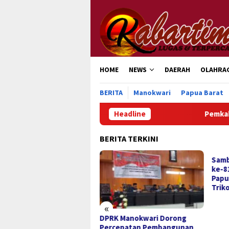
Loncat
ke
konten
HOME
NEWS
DAERAH
OLAHRA
BERITA
Manokwari
Papua Barat
Headline
Pemkab Manokwari 
BERITA TERKINI
Samb
ke-8
Papu
Trik
«
mkab Manokwari Siap
DPRK Manokwari Dorong
dak Lanjuti Rekomendasi
Percepatan Pembangunan