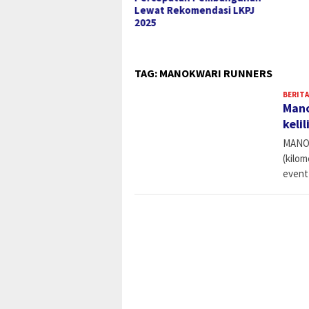
RK Demi Percepatan
Lewat Rekomendasi LKPJ
mbangunan Daerah
2025
TAG:
MANOKWARI RUNNERS
BERITA
Mano
keli
MANOK
(kilom
event