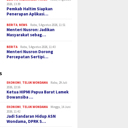
2026, 13:39
Pemkab Haltim Siapkan
Penerapan Aplikasi…
BERITA
,
NEWS
Rabu, 5 Agustus 2026, 11:51
Menteri Nusron: Jadikan
Masyarakat sebag…
BERITA
Rabu, 5 Agustus 2026, 11:43
Menteri Nusron Dorong
Percepatan Sertipi…
S
EKONOMI
,
TELUK WONDAMA
Rabu, 29 Juli
2026, 22:16
Ketua HIPMI Papua Barat Lamek
Dowansiba …
EKONOMI
,
TELUK WONDAMA
Minggu, 14 Juni
2026, 11:42
Jadi Sandaran Hidup ASN
Wondama, DPRK S…