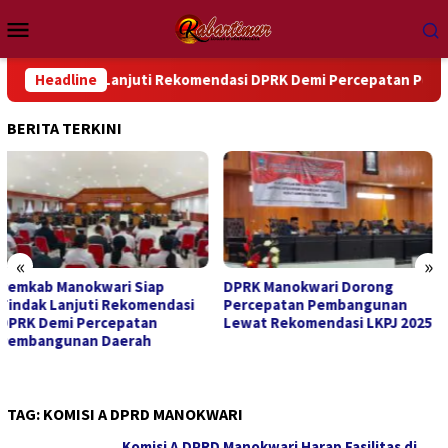
Loncat
Menu
ke
Mobile
konten
indak Lanjuti Rekomendasi DPRK Demi Percepatan Pembangunan
Headline
BERITA TERKINI
«
»
DPRK Manokwari Dorong
Sambut Hari Pengayoman ke-
Percepatan Pembangunan
81, Kanwil Kemenkum Papua
Lewat Rekomendasi LKPJ 2025
Barat Ziarah ke TMP Trikora
TAG:
KOMISI A DPRD MANOKWARI
Komisi A DPRD Manokwari Harap Fasilitas di