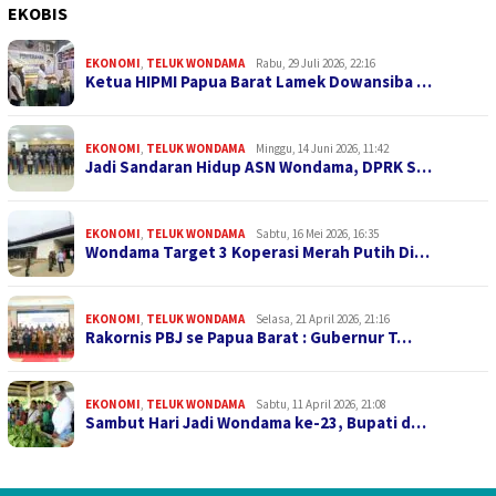
EKOBIS
EKONOMI
,
TELUK WONDAMA
Rabu, 29 Juli 2026, 22:16
Ketua HIPMI Papua Barat Lamek Dowansiba …
EKONOMI
,
TELUK WONDAMA
Minggu, 14 Juni 2026, 11:42
Jadi Sandaran Hidup ASN Wondama, DPRK S…
EKONOMI
,
TELUK WONDAMA
Sabtu, 16 Mei 2026, 16:35
Wondama Target 3 Koperasi Merah Putih Di…
EKONOMI
,
TELUK WONDAMA
Selasa, 21 April 2026, 21:16
Rakornis PBJ se Papua Barat : Gubernur T…
EKONOMI
,
TELUK WONDAMA
Sabtu, 11 April 2026, 21:08
Sambut Hari Jadi Wondama ke-23, Bupati d…