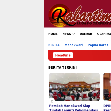
Loncat
ke
konten
HOME
NEWS
DAERAH
OLAHRA
BERITA
Manokwari
Papua Barat
Headline
R
BERITA TERKINI
«
usan Ribu Masyarakat
Pemkab Manokwari Siap
DPRK
partisipasi dalam “War”
Tindak Lanjuti Rekomendasi
Perc