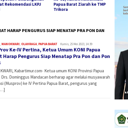
t Rekomendasi LKPJ
Papua Barat Ziarah ke TMP
hingga
Trikora
Rekom
2025
RAT HARAP PENGURUS SIAP MENATAP PRA PON DAN
,
MANOKWARI
,
OLAHRAGA
,
PAPUA BARAT
Admin
Kamis, 25 Mei 2023, 14:39
rov Ke-IV Pertina, Ketua Umum KONI Papua
t Harap Pengurus Siap Menatap Pra Pon dan Pon
4
WARI, Kabartimur.com- Ketua umum KONI Provinsi Papua
, Drs. Dominggus Mandacan berharap agar melalui musyawarah
nsi (Musprov) ke IV Pertina Papua Barat, pengurus yang
[…]