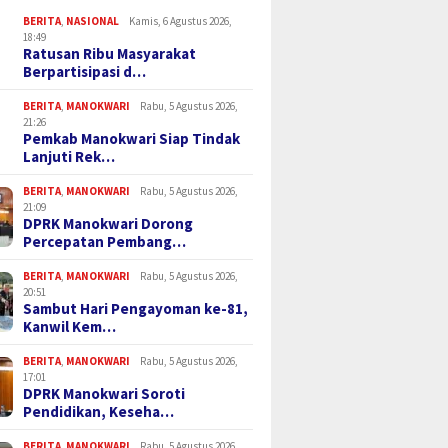
BERITA
,
NASIONAL
Kamis, 6 Agustus 2026,
18:49
Ratusan Ribu Masyarakat
Berpartisipasi d…
BERITA
,
MANOKWARI
Rabu, 5 Agustus 2026,
21:26
Pemkab Manokwari Siap Tindak
Lanjuti Rek…
BERITA
,
MANOKWARI
Rabu, 5 Agustus 2026,
21:09
DPRK Manokwari Dorong
Percepatan Pembang…
BERITA
,
MANOKWARI
Rabu, 5 Agustus 2026,
20:51
Sambut Hari Pengayoman ke-81,
Kanwil Kem…
BERITA
,
MANOKWARI
Rabu, 5 Agustus 2026,
17:01
DPRK Manokwari Soroti
Pendidikan, Keseha…
BERITA
,
MANOKWARI
Rabu, 5 Agustus 2026,