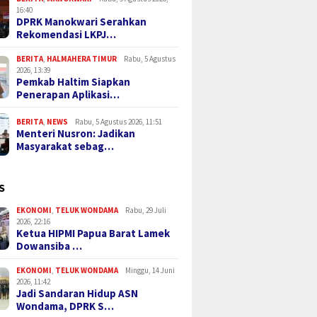
16:40
DPRK Manokwari Serahkan
Rekomendasi LKPJ…
BERITA
,
HALMAHERA TIMUR
Rabu, 5 Agustus
2026, 13:39
Pemkab Haltim Siapkan
Penerapan Aplikasi…
BERITA
,
NEWS
Rabu, 5 Agustus 2026, 11:51
Menteri Nusron: Jadikan
Masyarakat sebag…
S
EKONOMI
,
TELUK WONDAMA
Rabu, 29 Juli
2026, 22:16
Ketua HIPMI Papua Barat Lamek
Dowansiba …
EKONOMI
,
TELUK WONDAMA
Minggu, 14 Juni
2026, 11:42
Jadi Sandaran Hidup ASN
Wondama, DPRK S…