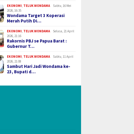
EKONOMI
,
TELUK WONDAMA
Sabtu, 16 Mei
2026, 16:35
Wondama Target 3 Koperasi
Merah Putih Di…
EKONOMI
,
TELUK WONDAMA
Selasa, 21 April
2026, 21:16
Rakornis PBJ se Papua Barat :
Gubernur T…
EKONOMI
,
TELUK WONDAMA
Sabtu, 11 April
2026, 21:08
Sambut Hari Jadi Wondama ke-
23, Bupati d…