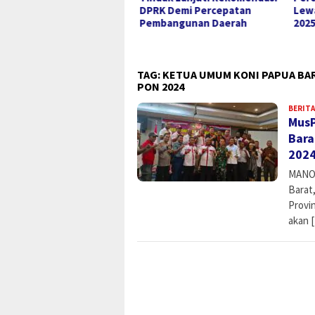
dangan Upacara HUT ke-
DPRK Demi Percepatan
Lewa
Kemerdekaan RI
Pembangunan Daerah
2025
TAG:
KETUA UMUM KONI PAPUA BA
PON 2024
BERITA
MusP
Bara
202
MANOK
Barat
Provi
akan 