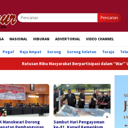
Pencarian
GA
NASIONAL
HIBURAN
ADVERTORIAL
VIDEO CHANNEL
Pegaf
Raja Ampat
Sorong
Sorong Selatan
Toraja
Tel
atusan Ribu Masyarakat Berpartisipasi dalam “War” Undangan U
»
 Manokwari Dorong
Sambut Hari Pengayoman
DPRK 
epatan Pembangunan
ke-81, Kanwil Kemenkum
Pendi