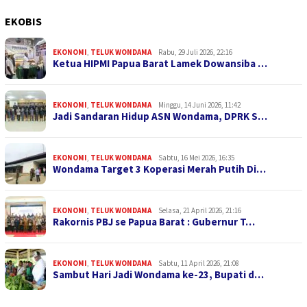
EKOBIS
EKONOMI
,
TELUK WONDAMA
Rabu, 29 Juli 2026, 22:16
Ketua HIPMI Papua Barat Lamek Dowansiba …
EKONOMI
,
TELUK WONDAMA
Minggu, 14 Juni 2026, 11:42
Jadi Sandaran Hidup ASN Wondama, DPRK S…
EKONOMI
,
TELUK WONDAMA
Sabtu, 16 Mei 2026, 16:35
Wondama Target 3 Koperasi Merah Putih Di…
EKONOMI
,
TELUK WONDAMA
Selasa, 21 April 2026, 21:16
Rakornis PBJ se Papua Barat : Gubernur T…
EKONOMI
,
TELUK WONDAMA
Sabtu, 11 April 2026, 21:08
Sambut Hari Jadi Wondama ke-23, Bupati d…