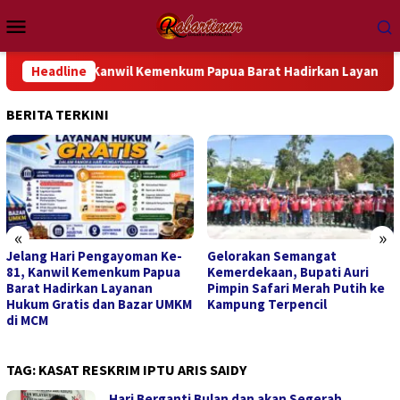
Loncat
Menu
ke
Mobile
konten
 Ke-81, Kanwil Kemenkum Papua Barat Hadirkan Layanan Hukum 
Headline
BERITA TERKINI
«
»
Gelorakan Semangat
Prabowo: Pendidikan Jadi
Kemerdekaan, Bupati Auri
Fondasi Inovasi dan Daya
Pimpin Safari Merah Putih ke
Saing Indonesia
Kampung Terpencil
TAG:
KASAT RESKRIM IPTU ARIS SAIDY
Hari Berganti Bulan dan akan Segerah