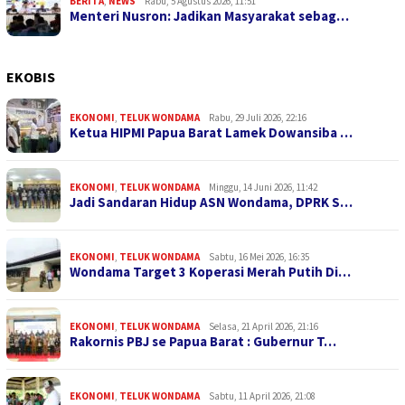
BERITA
,
NEWS
Rabu, 5 Agustus 2026, 11:51
Menteri Nusron: Jadikan Masyarakat sebag…
EKOBIS
EKONOMI
,
TELUK WONDAMA
Rabu, 29 Juli 2026, 22:16
Ketua HIPMI Papua Barat Lamek Dowansiba …
EKONOMI
,
TELUK WONDAMA
Minggu, 14 Juni 2026, 11:42
Jadi Sandaran Hidup ASN Wondama, DPRK S…
EKONOMI
,
TELUK WONDAMA
Sabtu, 16 Mei 2026, 16:35
Wondama Target 3 Koperasi Merah Putih Di…
EKONOMI
,
TELUK WONDAMA
Selasa, 21 April 2026, 21:16
Rakornis PBJ se Papua Barat : Gubernur T…
EKONOMI
,
TELUK WONDAMA
Sabtu, 11 April 2026, 21:08