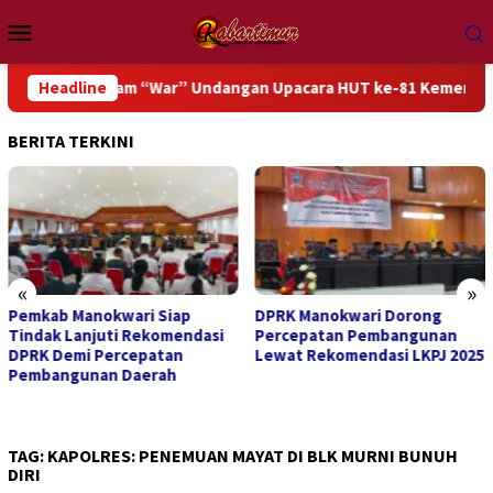
Loncat
Menu
ke
Mobile
konten
sipasi dalam “War” Undangan Upacara HUT ke-81 Kemerdekaan RI
Headline
BERITA TERKINI
«
»
Pemkab Manokwari Siap
DPRK Manokwari Dorong
Tindak Lanjuti Rekomendasi
Percepatan Pembangunan
DPRK Demi Percepatan
Lewat Rekomendasi LKPJ 2025
Pembangunan Daerah
TAG:
KAPOLRES: PENEMUAN MAYAT DI BLK MURNI BUNUH
DIRI