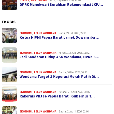
BERITA
,
MANOKWARI
Rabu, 5 Agustus 2026, 16:40
DPRK Manokwari Serahkan Rekomendasi LKPJ…
EKOBIS
EKONOMI
,
TELUK WONDAMA
Rabu, 29 Juli 2026, 22:16
Ketua HIPMI Papua Barat Lamek Dowansiba …
EKONOMI
,
TELUK WONDAMA
Minggu, 14 Juni 2026, 11:42
Jadi Sandaran Hidup ASN Wondama, DPRK S…
EKONOMI
,
TELUK WONDAMA
Sabtu, 16 Mei 2026, 16:35
Wondama Target 3 Koperasi Merah Putih Di…
EKONOMI
,
TELUK WONDAMA
Selasa, 21 April 2026, 21:16
Rakornis PBJ se Papua Barat : Gubernur T…
EKONOMI
,
TELUK WONDAMA
Sabtu, 11 April 2026, 21:08