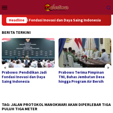
Loncat
Menu
ke
Mobile
konten
an Jadi Fondasi Inovasi dan Daya Saing Indonesia
Headline
Prabow
BERITA TERKINI
«
»
Prabowo Terima Pimpinan
Ratusan Ribu Masyarakat
TNI, Bahas Jembatan Desa
Berpartisipasi dalam “War”
hingga Program Air Bersih
Undangan Upacara HUT ke-81
Kemerdekaan RI
TAG:
JALAN PROTOKOL MANOKWARI AKAN DIPERLEBAR TIGA
PULUH TIGA METER