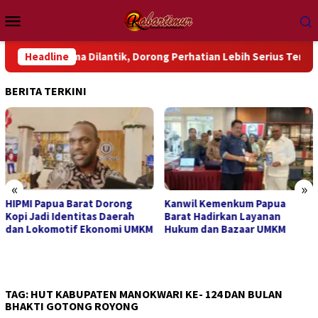
Loncat
Menu
ke
Mobile
konten
ndama Dilantik, Dorong Perhatian Lebih Serius Terhadap Isu A
Headline
BERITA TERKINI
«
»
HIPMI Papua Barat Dorong
Kanwil Kemenkum Papua
Kopi Jadi Identitas Daerah
Barat Hadirkan Layanan
dan Lokomotif Ekonomi UMKM
Hukum dan Bazaar UMKM
TAG:
HUT KABUPATEN MANOKWARI KE- 124 DAN BULAN
BHAKTI GOTONG ROYONG