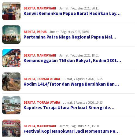
BERITA
,
MANOKWARI
Jumat, 7 Agustus 2026, 20:11
Kanwil Kemenkum Papua Barat Hadirkan Lay…
BERITA
,
PAPUA
Jumat, 7 Agustus 2026, 18:59
Pertamina Patra Niaga Regional Papua Mal…
BERITA
,
MANOKWARI
Jumat, 7 Agustus 2026, 18:51
Kemanunggalan TNI dan Rakyat, Kodim 1801…
BERITA
,
TORAJA UTARA
Jumat, 7 Agustus 2026, 16:55
Kodim 1414/Tator dan Warga Bersihkan Ban…
BERITA
,
TORAJA UTARA
Jumat, 7 Agustus 2026, 16:53
Kapolres Toraja Utara Perkuat Sinergi de…
BERITA
,
MANOKWARI
Jumat, 7 Agustus 2026, 15:00
Festival Kopi Manokwari Jadi Momentum Pe…