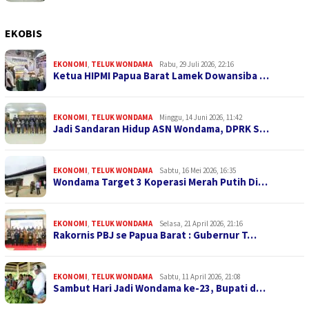
EKOBIS
EKONOMI
,
TELUK WONDAMA
Rabu, 29 Juli 2026, 22:16
Ketua HIPMI Papua Barat Lamek Dowansiba …
EKONOMI
,
TELUK WONDAMA
Minggu, 14 Juni 2026, 11:42
Jadi Sandaran Hidup ASN Wondama, DPRK S…
EKONOMI
,
TELUK WONDAMA
Sabtu, 16 Mei 2026, 16:35
Wondama Target 3 Koperasi Merah Putih Di…
EKONOMI
,
TELUK WONDAMA
Selasa, 21 April 2026, 21:16
Rakornis PBJ se Papua Barat : Gubernur T…
EKONOMI
,
TELUK WONDAMA
Sabtu, 11 April 2026, 21:08
Sambut Hari Jadi Wondama ke-23, Bupati d…