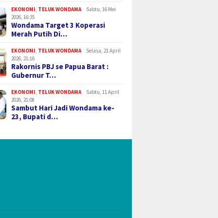
EKONOMI
,
TELUK WONDAMA
Sabtu, 16 Mei
2026, 16:35
Wondama Target 3 Koperasi
Merah Putih Di…
EKONOMI
,
TELUK WONDAMA
Selasa, 21 April
2026, 21:16
Rakornis PBJ se Papua Barat :
Gubernur T…
EKONOMI
,
TELUK WONDAMA
Sabtu, 11 April
2026, 21:08
Sambut Hari Jadi Wondama ke-
23, Bupati d…