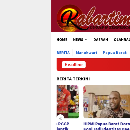
Loncat
ke
konten
HOME
NEWS
DAERAH
OLAHRA
BERITA
Manokwari
Papua Barat
Headline
BERITA TERKINI
«
ngurus Perdana PGGP
HIPMI Papua Barat Dorong
Kanw
uk Wondama Dilantik,
Kopi Jadi Identitas Daerah
Bara