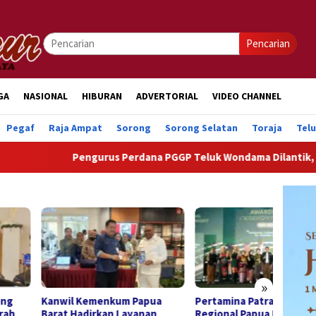
Pencarian
GA
NASIONAL
HIBURAN
ADVERTORIAL
VIDEO CHANNEL
Pegaf
Raja Ampat
Sorong
Sorong Selatan
Toraja
Tel
Pengurus Perdana PGGP Teluk Wondama Dilantik, Dorong Per
»
il Kemenkum Papua
Pertamina Patra Niaga
Keman
t Hadirkan Layanan
Regional Papua Maluku
Rakya