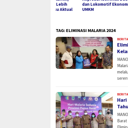
ong Perhatian Lebih
dan Lokomotif Ekonomi
Huku
ius Terhadap Isu Aktual
UMKM
pua
TAG:
ELIMINASI MALARIA 2024
BERITA
Elim
Kela
MANOK
Malari
melal
seren
BERITA
Hari
Tahu
MANOK
Barat
Elimi