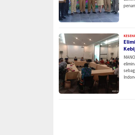
penan
KESEH
Elim
Kebi
MANOK
elimin
sebag
Indon