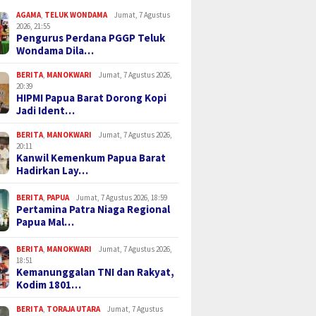
AGAMA
,
TELUK WONDAMA
Jumat, 7 Agustus
2026, 21:55
Pengurus Perdana PGGP Teluk
Wondama Dila…
BERITA
,
MANOKWARI
Jumat, 7 Agustus 2026,
20:39
HIPMI Papua Barat Dorong Kopi
Jadi Ident…
BERITA
,
MANOKWARI
Jumat, 7 Agustus 2026,
20:11
Kanwil Kemenkum Papua Barat
Hadirkan Lay…
BERITA
,
PAPUA
Jumat, 7 Agustus 2026, 18:59
Pertamina Patra Niaga Regional
Papua Mal…
BERITA
,
MANOKWARI
Jumat, 7 Agustus 2026,
18:51
Kemanunggalan TNI dan Rakyat,
Kodim 1801…
BERITA
,
TORAJA UTARA
Jumat, 7 Agustus