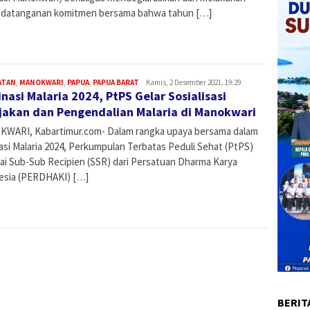
datanganan komitmen bersama bahwa tahun […]
ATAN
,
MANOKWARI
,
PAPUA
,
PAPUA BARAT
Admin
Kamis, 2 Desember 2021, 19:29
inasi Malaria 2024, PtPS Gelar Sosialisasi
jakan dan Pengendalian Malaria di Manokwari
WARI, Kabartimur.com- Dalam rangka upaya bersama dalam
asi Malaria 2024, Perkumpulan Terbatas Peduli Sehat (PtPS)
ai Sub-Sub Recipien (SSR) dari Persatuan Dharma Karya
esia (PERDHAKI) […]
BERIT