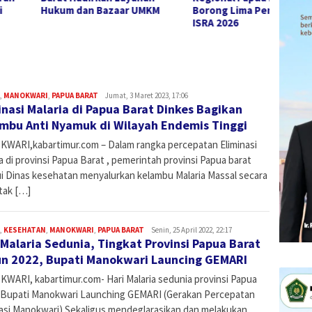
m dan Bazaar UMKM
Borong Lima Penghargaan
1801/
ISRA 2026
Keseh
,
MANOKWARI
,
PAPUA BARAT
Admin
Jumat, 3 Maret 2023, 17:06
inasi Malaria di Papua Barat Dinkes Bagikan
mbu Anti Nyamuk di Wilayah Endemis Tinggi
WARI,kabartimur.com – Dalam rangka percepatan Eliminasi
a di provinsi Papua Barat , pemerintah provinsi Papua barat
ui Dinas kesehatan menyalurkan kelambu Malaria Massal secara
tak […]
,
KESEHATAN
,
MANOKWARI
,
PAPUA BARAT
Admin
Senin, 25 April 2022, 22:17
 Malaria Sedunia, Tingkat Provinsi Papua Barat
n 2022, Bupati Manokwari Launcing GEMARI
WARI, kabartimur.com- Hari Malaria sedunia provinsi Papua
 Bupati Manokwari Launching GEMARI (Gerakan Percepatan
nasi Manokwari) Sekaligus mendeglarasikan dan melakukan