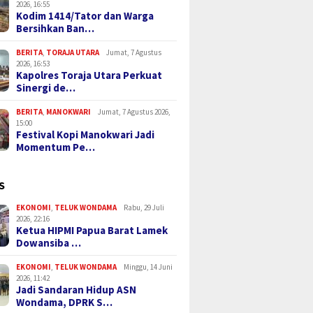
2026, 16:55
Kodim 1414/Tator dan Warga
Bersihkan Ban…
BERITA
,
TORAJA UTARA
Jumat, 7 Agustus
2026, 16:53
Kapolres Toraja Utara Perkuat
Sinergi de…
BERITA
,
MANOKWARI
Jumat, 7 Agustus 2026,
15:00
Festival Kopi Manokwari Jadi
Momentum Pe…
S
EKONOMI
,
TELUK WONDAMA
Rabu, 29 Juli
2026, 22:16
Ketua HIPMI Papua Barat Lamek
Dowansiba …
EKONOMI
,
TELUK WONDAMA
Minggu, 14 Juni
2026, 11:42
Jadi Sandaran Hidup ASN
Wondama, DPRK S…