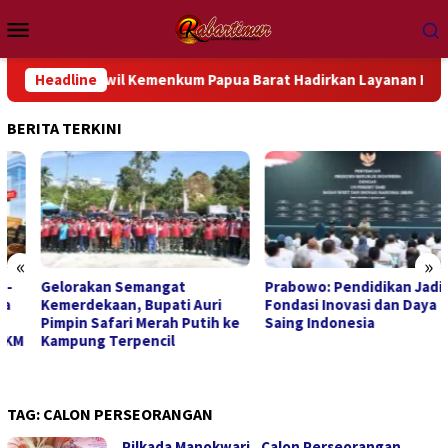
Loncat
Menu
ke
Mobile
konten
1, Kanwil Kemenkum Papua Barat Hadirkan Layanan Hukum Grati
Headline
BERITA TERKINI
«
»
Gelorakan Semangat
Prabowo: Pendidikan Jadi
Kemerdekaan, Bupati Auri
Fondasi Inovasi dan Daya
Pimpin Safari Merah Putih ke
Saing Indonesia
Kampung Terpencil
TAG:
CALON PERSEORANGAN
Pilkada Manokwari, Calon Perseorangan