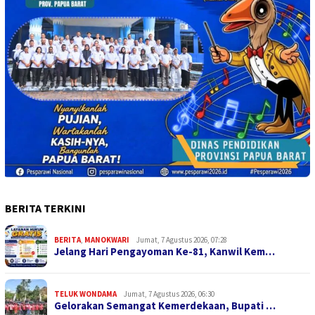
BERITA TERKINI
BERITA
,
MANOKWARI
Jumat, 7 Agustus 2026, 07:28
Jelang Hari Pengayoman Ke-81, Kanwil Kem…
TELUK WONDAMA
Jumat, 7 Agustus 2026, 06:30
Gelorakan Semangat Kemerdekaan, Bupati …