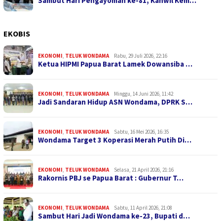
Sambut Hari Pengayoman ke-81, Kanwil Kem…
EKOBIS
EKONOMI
,
TELUK WONDAMA
Rabu, 29 Juli 2026, 22:16
Ketua HIPMI Papua Barat Lamek Dowansiba …
EKONOMI
,
TELUK WONDAMA
Minggu, 14 Juni 2026, 11:42
Jadi Sandaran Hidup ASN Wondama, DPRK S…
EKONOMI
,
TELUK WONDAMA
Sabtu, 16 Mei 2026, 16:35
Wondama Target 3 Koperasi Merah Putih Di…
EKONOMI
,
TELUK WONDAMA
Selasa, 21 April 2026, 21:16
Rakornis PBJ se Papua Barat : Gubernur T…
EKONOMI
,
TELUK WONDAMA
Sabtu, 11 April 2026, 21:08
Sambut Hari Jadi Wondama ke-23, Bupati d…