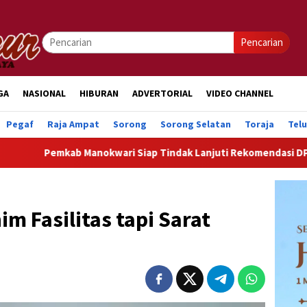
Pencarian
GA
NASIONAL
HIBURAN
ADVERTORIAL
VIDEO CHANNEL
Pegaf
Raja Ampat
Sorong
Sorong Selatan
Toraja
Tel
 Manokwari Siap Tindak Lanjuti Rekomendasi DPRK Demi Perce
m Fasilitas tapi Sarat