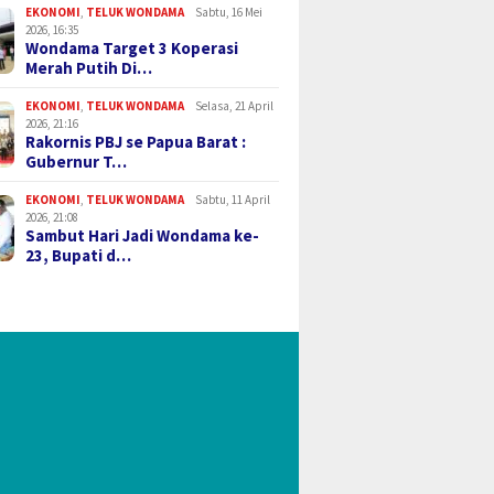
EKONOMI
,
TELUK WONDAMA
Sabtu, 16 Mei
2026, 16:35
Wondama Target 3 Koperasi
Merah Putih Di…
EKONOMI
,
TELUK WONDAMA
Selasa, 21 April
2026, 21:16
Rakornis PBJ se Papua Barat :
Gubernur T…
EKONOMI
,
TELUK WONDAMA
Sabtu, 11 April
2026, 21:08
Sambut Hari Jadi Wondama ke-
23, Bupati d…