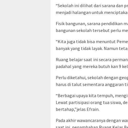
“Sekolah ini dilihat dari sarana dan 
menjadi halangan untuk menciptakan s
Fisik bangunan, sarana pendidikan ma
bangunan sekolah tersebut perlu m
“Kita juga tidak bisa menuntut Pemer
banyak yang tidak layak. Namun teta
Ruang belajar saat ini secara perma
padahal yang mereka butuh kan 9 kel
Perlu diketahui, sekolah dengan geogr
harus di talut sementara anggaran t
“Berbagai upaya kita tempuh, menging
Lewat partisipasi orang tua siswa, d
bertahap,”jelas Efrain.
Pada akhir wawancaranya dengan war
saat ini, penambahan Ruang Kelas Be