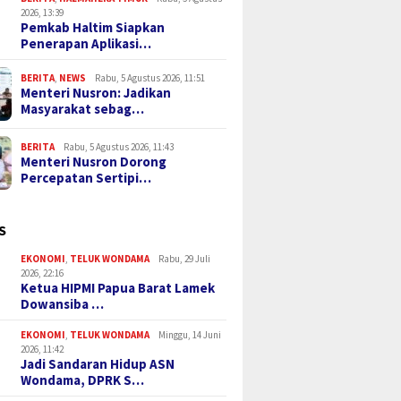
2026, 13:39
Pemkab Haltim Siapkan
Penerapan Aplikasi…
BERITA
,
NEWS
Rabu, 5 Agustus 2026, 11:51
Menteri Nusron: Jadikan
Masyarakat sebag…
BERITA
Rabu, 5 Agustus 2026, 11:43
Menteri Nusron Dorong
Percepatan Sertipi…
S
EKONOMI
,
TELUK WONDAMA
Rabu, 29 Juli
2026, 22:16
Ketua HIPMI Papua Barat Lamek
Dowansiba …
EKONOMI
,
TELUK WONDAMA
Minggu, 14 Juni
2026, 11:42
Jadi Sandaran Hidup ASN
Wondama, DPRK S…