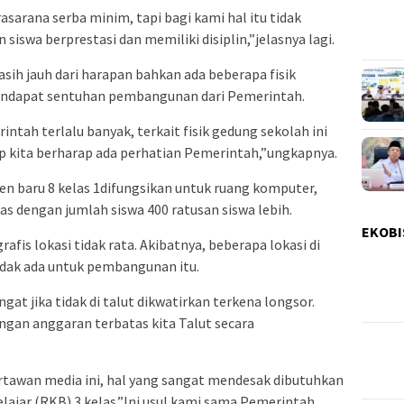
prasarana serba minim, tapi bagi kami hal itu tidak
iswa berprestasi dan memiliki disiplin,”jelasnya lagi.
sih jauh dari harapan bahkan ada beberapa fisik
endapat sentuhan pembangunan dari Pemerintah.
intah terlalu banyak, terkait fisik gedung sekolah ini
p kita berharap ada perhatian Pemerintah,”ungkapnya.
nen baru 8 kelas 1difungsikan untuk ruang komputer,
as dengan jumlah siswa 400 ratusan siswa lebih.
EKOBI
afis lokasi tidak rata. Akibatnya, beberapa lokasi di
idak ada untuk pembangunan itu.
at jika tidak di talut dikwatirkan terkena longsor.
engan anggaran terbatas kita Talut secara
tawan media ini, hal yang sangat mendesak dibutuhkan
lajar (RKB) 3 kelas.”Ini usul kami sama Pemerintah,