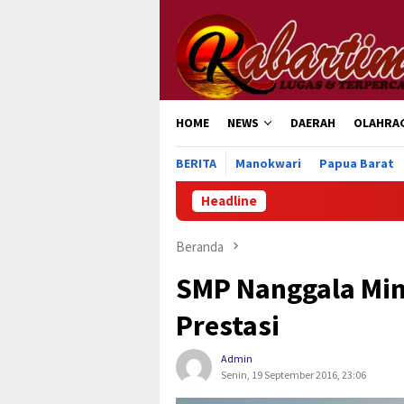
Loncat
ke
konten
HOME
NEWS
DAERAH
OLAHRA
BERITA
Manokwari
Papua Barat
Headline
Pemkab
Beranda
SMP Nanggala Mini
Prestasi
Admin
Senin, 19 September 2016, 23:06