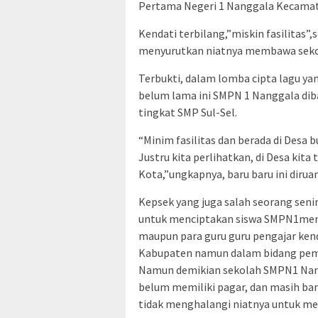
Pertama Negeri 1 Nanggala Kecama
Kendati terbilang,”miskin fasilitas”,
menyurutkan niatnya membawa sekol
Terbukti, dalam lomba cipta lagu yan
belum lama ini SMPN 1 Nanggala diba
tingkat SMP Sul-Sel.
“Minim fasilitas dan berada di Desa b
Justru kita perlihatkan, di Desa kita
Kota,”ungkapnya, baru baru ini dirua
Kepsek yang juga salah seorang senim
untuk menciptakan siswa SMPN1mene
maupun para guru guru pengajar kend
Kabupaten namun dalam bidang pembe
Namun demikian sekolah SMPN1 Nangg
belum memiliki pagar, dan masih bany
tidak menghalangi niatnya untuk men