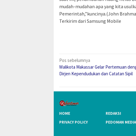
mudah-mudahan apa yang kita usulka
Pemerintah,”kuncinya.(John Brahma
Terkirim dari Samsung Mobile
Navigasi
Pos sebelumnya
Walikota Makassar Gelar Pertemuan den
pos
Dirjen Kependudukan dan Catatan Sipil
HOME
REDAKSI
PRIVACY POLICY
PEDOMAN MEDIA