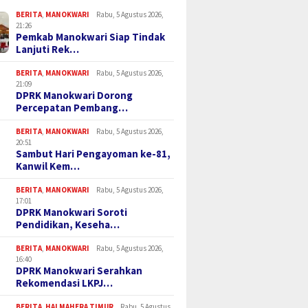
BERITA
,
MANOKWARI
Rabu, 5 Agustus 2026,
21:26
Pemkab Manokwari Siap Tindak
Lanjuti Rek…
BERITA
,
MANOKWARI
Rabu, 5 Agustus 2026,
21:09
DPRK Manokwari Dorong
Percepatan Pembang…
BERITA
,
MANOKWARI
Rabu, 5 Agustus 2026,
20:51
Sambut Hari Pengayoman ke-81,
Kanwil Kem…
BERITA
,
MANOKWARI
Rabu, 5 Agustus 2026,
17:01
DPRK Manokwari Soroti
Pendidikan, Keseha…
BERITA
,
MANOKWARI
Rabu, 5 Agustus 2026,
16:40
DPRK Manokwari Serahkan
Rekomendasi LKPJ…
BERITA
,
HALMAHERA TIMUR
Rabu, 5 Agustus