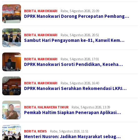
BERITA
,
MANOKWARI
Rabu, 5 Agustus 2026, 21:09
DPRK Manokwari Dorong Percepatan Pembang…
BERITA
,
MANOKWARI
Rabu, 5 Agustus 2026, 20:51
Sambut Hari Pengayoman ke-81, Kanwil Kem…
BERITA
,
MANOKWARI
Rabu, 5 Agustus 2026, 17:01
DPRK Manokwari Soroti Pendidikan, Keseha…
BERITA
,
MANOKWARI
Rabu, 5 Agustus 2026, 16:40
DPRK Manokwari Serahkan Rekomendasi LKPJ…
BERITA
,
HALMAHERA TIMUR
Rabu, 5 Agustus 2026, 13:39
Pemkab Haltim Siapkan Penerapan Aplikasi…
BERITA
,
NEWS
Rabu, 5 Agustus 2026, 11:51
Menteri Nusron: Jadikan Masyarakat sebag…