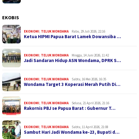
EKOBIS
EKONOMI
,
TELUK WONDAMA
Rabu, 29 Juli 2026, 22:16
Ketua HIPMI Papua Barat Lamek Dowansiba …
EKONOMI
,
TELUK WONDAMA
Minggu, 14 Juni 2026, 11:42
Jadi Sandaran Hidup ASN Wondama, DPRK S…
EKONOMI
,
TELUK WONDAMA
Sabtu, 16 Mei 2026, 16:35
Wondama Target 3 Koperasi Merah Putih Di…
EKONOMI
,
TELUK WONDAMA
Selasa, 21 April 2026, 21:16
Rakornis PBJ se Papua Barat : Gubernur T…
EKONOMI
,
TELUK WONDAMA
Sabtu, 11 April 2026, 21:08
Sambut Hari Jadi Wondama ke-23, Bupati d…