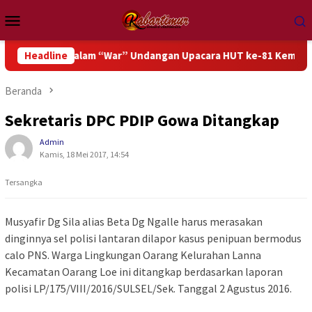
Loncat
Menu
ke
Mobile
konten
sipasi dalam “War” Undangan Upacara HUT ke-81 Kemerdekaan RI
Headline
Beranda
Sekretaris DPC PDIP Gowa Ditangkap
Admin
Kamis, 18 Mei 2017, 14:54
Tersangka
Musyafir Dg Sila alias Beta Dg Ngalle harus merasakan
dinginnya sel polisi lantaran dilapor kasus penipuan bermodus
calo PNS. Warga Lingkungan Oarang Kelurahan Lanna
Kecamatan Oarang Loe ini ditangkap berdasarkan laporan
polisi LP/175/VIII/2016/SULSEL/Sek. Tanggal 2 Agustus 2016.