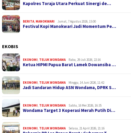
Kapolres Toraja Utara Perkuat Sinergi de…
BERITA
,
MANOKWARI
Jumat, 7 Agustus 2026, 15:00
Festival Kopi Manokwari Jadi Momentum Pe…
EKOBIS
EKONOMI
,
TELUK WONDAMA
Rabu, 29 Juli 2026, 22:16
Ketua HIPMI Papua Barat Lamek Dowansiba …
EKONOMI
,
TELUK WONDAMA
Minggu, 14 Juni 2026, 11:42
Jadi Sandaran Hidup ASN Wondama, DPRK S…
EKONOMI
,
TELUK WONDAMA
Sabtu, 16 Mei 2026, 16:35
Wondama Target 3 Koperasi Merah Putih Di…
EKONOMI
,
TELUK WONDAMA
Selasa, 21 April 2026, 21:16