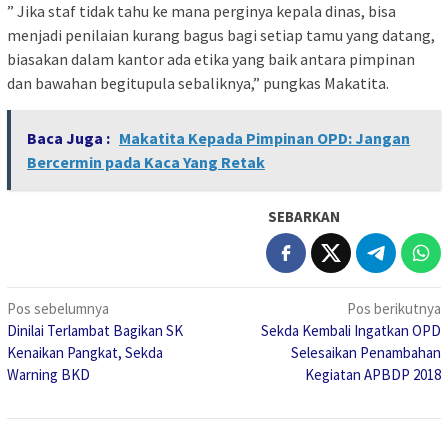
” Jika staf tidak tahu ke mana perginya kepala dinas, bisa
menjadi penilaian kurang bagus bagi setiap tamu yang datang,
biasakan dalam kantor ada etika yang baik antara pimpinan
dan bawahan begitupula sebaliknya,” pungkas Makatita.
Baca Juga :
Makatita Kepada Pimpinan OPD: Jangan
Bercermin pada Kaca Yang Retak
SEBARKAN
Navigasi
Pos sebelumnya
Pos berikutnya
Dinilai Terlambat Bagikan SK
Sekda Kembali Ingatkan OPD
pos
Kenaikan Pangkat, Sekda
Selesaikan Penambahan
Warning BKD
Kegiatan APBDP 2018