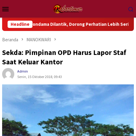
Loncat
Menu
ke
Mobile
konten
 Wondama Dilantik, Dorong Perhatian Lebih Serius Terhadap Isu
Headline
Beranda
MANOKWARI
Sekda: Pimpinan OPD Harus Lapor Staf
Saat Keluar Kantor
Admin
Senin, 15 Oktober 2018, 09:43