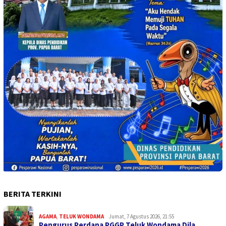
BERITA TERKINI
AGAMA
,
TELUK WONDAMA
Jumat, 7 Agustus 2026, 21:55
Pengurus Perdana PGGP Teluk Wondama Dila…