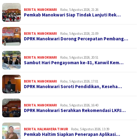
BERITA
,
MANOKWARI
Rabu, 5 Agustus 2026, 21:26
Pemkab Manokwari Siap Tindak Lanjuti Rek…
BERITA
,
MANOKWARI
Rabu, 5 Agustus 2026, 21:09
DPRK Manokwari Dorong Percepatan Pembang…
BERITA
,
MANOKWARI
Rabu, 5 Agustus 2026, 20:51
Sambut Hari Pengayoman ke-81, Kanwil Kem…
BERITA
,
MANOKWARI
Rabu, 5 Agustus 2026, 17:01
DPRK Manokwari Soroti Pendidikan, Keseha…
BERITA
,
MANOKWARI
Rabu, 5 Agustus 2026, 16:40
DPRK Manokwari Serahkan Rekomendasi LKPJ…
BERITA
,
HALMAHERA TIMUR
Rabu, 5 Agustus 2026, 13:39
Pemkab Haltim Siapkan Penerapan Aplikasi…