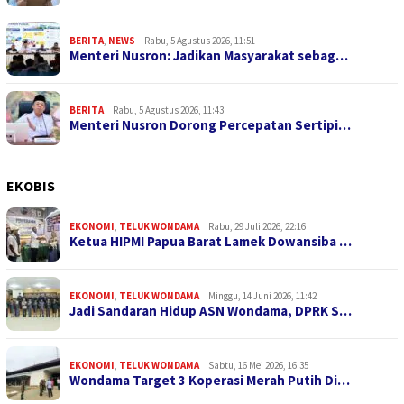
BERITA
,
NEWS
Rabu, 5 Agustus 2026, 11:51
Menteri Nusron: Jadikan Masyarakat sebag…
BERITA
Rabu, 5 Agustus 2026, 11:43
Menteri Nusron Dorong Percepatan Sertipi…
EKOBIS
EKONOMI
,
TELUK WONDAMA
Rabu, 29 Juli 2026, 22:16
Ketua HIPMI Papua Barat Lamek Dowansiba …
EKONOMI
,
TELUK WONDAMA
Minggu, 14 Juni 2026, 11:42
Jadi Sandaran Hidup ASN Wondama, DPRK S…
EKONOMI
,
TELUK WONDAMA
Sabtu, 16 Mei 2026, 16:35
Wondama Target 3 Koperasi Merah Putih Di…