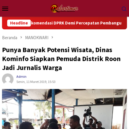
Loncat
Menu
ke
Mobile
konten
Rekomendasi DPRK Demi Percepatan Pembangunan Daerah
Headline
Beranda
MANOKWARI
Punya Banyak Potensi Wisata, Dinas
Kominfo Siapkan Pemuda Distrik Roon
Jadi Jurnalis Warga
Admin
Senin, 11 Maret 2019, 15:53