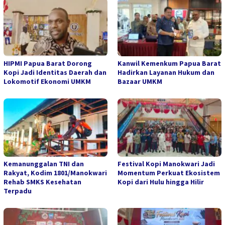
HIPMI Papua Barat Dorong
Kanwil Kemenkum Papua Barat
Kopi Jadi Identitas Daerah dan
Hadirkan Layanan Hukum dan
Lokomotif Ekonomi UMKM
Bazaar UMKM
Kemanunggalan TNI dan
Festival Kopi Manokwari Jadi
Rakyat, Kodim 1801/Manokwari
Momentum Perkuat Ekosistem
Rehab SMKS Kesehatan
Kopi dari Hulu hingga Hilir
Terpadu