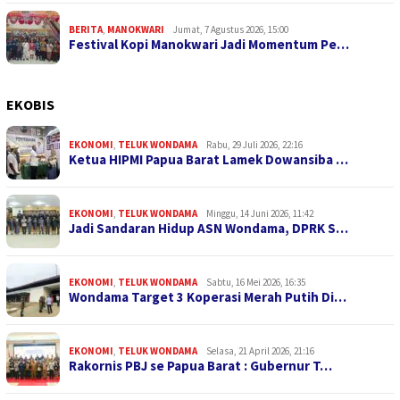
BERITA
,
MANOKWARI
Jumat, 7 Agustus 2026, 15:00
Festival Kopi Manokwari Jadi Momentum Pe…
EKOBIS
EKONOMI
,
TELUK WONDAMA
Rabu, 29 Juli 2026, 22:16
Ketua HIPMI Papua Barat Lamek Dowansiba …
EKONOMI
,
TELUK WONDAMA
Minggu, 14 Juni 2026, 11:42
Jadi Sandaran Hidup ASN Wondama, DPRK S…
EKONOMI
,
TELUK WONDAMA
Sabtu, 16 Mei 2026, 16:35
Wondama Target 3 Koperasi Merah Putih Di…
EKONOMI
,
TELUK WONDAMA
Selasa, 21 April 2026, 21:16
Rakornis PBJ se Papua Barat : Gubernur T…