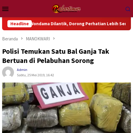
Loncat
Menu
ke
Mobile
konten
k Wondama Dilantik, Dorong Perhatian Lebih Serius Terhadap Is
Headline
Beranda
MANOKWARI
Polisi Temukan Satu Bal Ganja Tak
Bertuan di Pelabuhan Sorong
Admin
Sabtu, 25 Mei 2019, 16:42