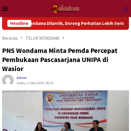
Loncat
Menu
ke
Mobile
konten
ondama Dilantik, Dorong Perhatian Lebih Serius Terhadap Isu A
Headline
Beranda
TELUK WONDAMA
PNS Wondama Minta Pemda Percepat
Pembukaan Pascasarjana UNIPA di
Wasior
Admin
Sabtu, 11 Mei 2019, 08:29