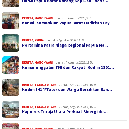
HIPMI Papua Barat Dorong Kopi Jadi Ident…
BERITA
,
MANOKWARI
Jumat, 7 Agustus 2026, 20:11
Kanwil Kemenkum Papua Barat Hadirkan Lay…
BERITA
,
PAPUA
Jumat, 7 Agustus 2026, 18:59
Pertamina Patra Niaga Regional Papua Mal…
BERITA
,
MANOKWARI
Jumat, 7 Agustus 2026, 18:51
Kemanunggalan TNI dan Rakyat, Kodim 1801…
BERITA
,
TORAJA UTARA
Jumat, 7 Agustus 2026, 16:55
Kodim 1414/Tator dan Warga Bersihkan Ban…
BERITA
,
TORAJA UTARA
Jumat, 7 Agustus 2026, 16:53
Kapolres Toraja Utara Perkuat Sinergi de…
BERITA
,
MANOKWARI
Jumat, 7 Agustus 2026, 15:00