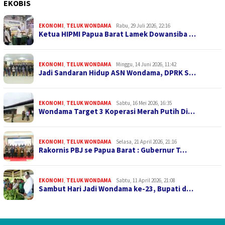
EKOBIS
EKONOMI
,
TELUK WONDAMA
Rabu, 29 Juli 2026, 22:16
Ketua HIPMI Papua Barat Lamek Dowansiba …
EKONOMI
,
TELUK WONDAMA
Minggu, 14 Juni 2026, 11:42
Jadi Sandaran Hidup ASN Wondama, DPRK S…
EKONOMI
,
TELUK WONDAMA
Sabtu, 16 Mei 2026, 16:35
Wondama Target 3 Koperasi Merah Putih Di…
EKONOMI
,
TELUK WONDAMA
Selasa, 21 April 2026, 21:16
Rakornis PBJ se Papua Barat : Gubernur T…
EKONOMI
,
TELUK WONDAMA
Sabtu, 11 April 2026, 21:08
Sambut Hari Jadi Wondama ke-23, Bupati d…