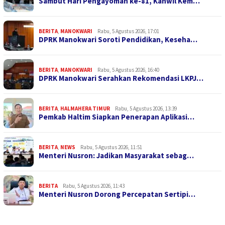
Sambut Hari Pengayoman ke-81, Kanwil Kem…
BERITA
,
MANOKWARI
Rabu, 5 Agustus 2026, 17:01
DPRK Manokwari Soroti Pendidikan, Keseha…
BERITA
,
MANOKWARI
Rabu, 5 Agustus 2026, 16:40
DPRK Manokwari Serahkan Rekomendasi LKPJ…
BERITA
,
HALMAHERA TIMUR
Rabu, 5 Agustus 2026, 13:39
Pemkab Haltim Siapkan Penerapan Aplikasi…
BERITA
,
NEWS
Rabu, 5 Agustus 2026, 11:51
Menteri Nusron: Jadikan Masyarakat sebag…
BERITA
Rabu, 5 Agustus 2026, 11:43
Menteri Nusron Dorong Percepatan Sertipi…