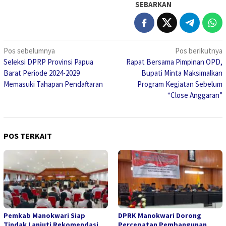
SEBARKAN
Navigasi
Pos sebelumnya
Pos berikutnya
Seleksi DPRP Provinsi Papua
Rapat Bersama Pimpinan OPD,
pos
Barat Periode 2024-2029
Bupati Minta Maksimalkan
Memasuki Tahapan Pendaftaran
Program Kegiatan Sebelum
“Close Anggaran”
POS TERKAIT
Pemkab Manokwari Siap
DPRK Manokwari Dorong
Tindak Lanjuti Rekomendasi
Percepatan Pembangunan