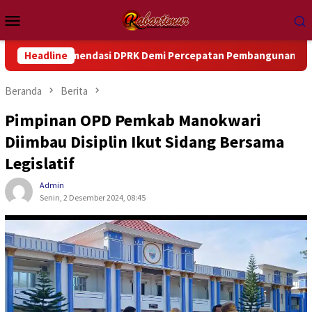
Loncat
Menu
ke
Mobile
konten
ekomendasi DPRK Demi Percepatan Pembangunan Daerah
Headline
Beranda
Berita
Pimpinan OPD Pemkab Manokwari
Diimbau Disiplin Ikut Sidang Bersama
Legislatif
Admin
Senin, 2 Desember 2024, 08:45