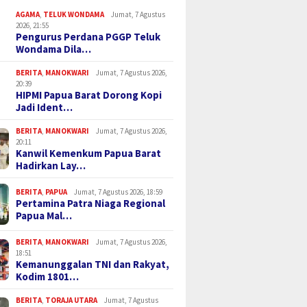
AGAMA
,
TELUK WONDAMA
Jumat, 7 Agustus
2026, 21:55
Pengurus Perdana PGGP Teluk
Wondama Dila…
BERITA
,
MANOKWARI
Jumat, 7 Agustus 2026,
20:39
HIPMI Papua Barat Dorong Kopi
Jadi Ident…
BERITA
,
MANOKWARI
Jumat, 7 Agustus 2026,
20:11
Kanwil Kemenkum Papua Barat
Hadirkan Lay…
BERITA
,
PAPUA
Jumat, 7 Agustus 2026, 18:59
Pertamina Patra Niaga Regional
Papua Mal…
BERITA
,
MANOKWARI
Jumat, 7 Agustus 2026,
18:51
Kemanunggalan TNI dan Rakyat,
Kodim 1801…
BERITA
,
TORAJA UTARA
Jumat, 7 Agustus