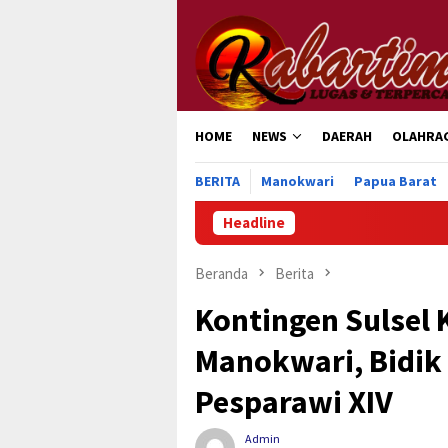
Loncat
ke
konten
HOME
NEWS
DAERAH
OLAHRA
BERITA
Manokwari
Papua Barat
Headline
Beranda
Berita
Kontingen Sulsel 
Manokwari, Bidik
Pesparawi XIV
Admin