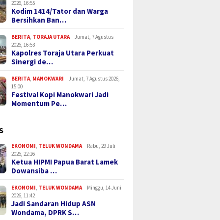
2026, 16:55
Kodim 1414/Tator dan Warga
Bersihkan Ban…
BERITA
,
TORAJA UTARA
Jumat, 7 Agustus
2026, 16:53
Kapolres Toraja Utara Perkuat
Sinergi de…
BERITA
,
MANOKWARI
Jumat, 7 Agustus 2026,
15:00
Festival Kopi Manokwari Jadi
Momentum Pe…
S
EKONOMI
,
TELUK WONDAMA
Rabu, 29 Juli
2026, 22:16
Ketua HIPMI Papua Barat Lamek
Dowansiba …
EKONOMI
,
TELUK WONDAMA
Minggu, 14 Juni
2026, 11:42
Jadi Sandaran Hidup ASN
Wondama, DPRK S…