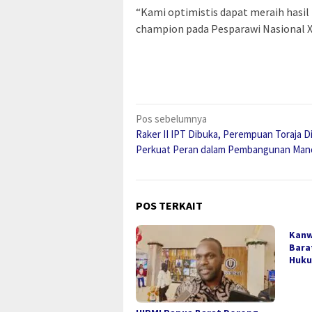
“Kami optimistis dapat meraih hasi
champion pada Pesparawi Nasional XI
Navigasi
Pos sebelumnya
Raker II IPT Dibuka, Perempuan Toraja 
pos
Perkuat Peran dalam Pembangunan Man
POS TERKAIT
Kanw
Bara
Huku