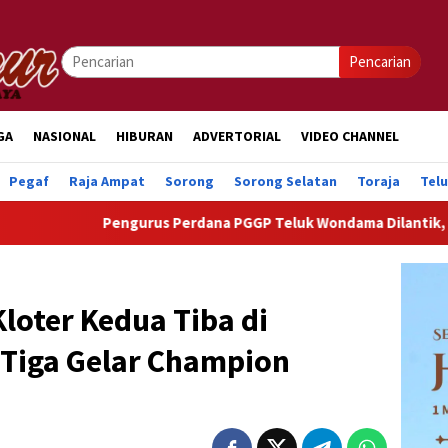
Pencarian
GA
NASIONAL
HIBURAN
ADVERTORIAL
VIDEO CHANNEL
Pegaf
Raja Ampat
Sorong
Sorong Selatan
Toraja
Tel
Pengurus Perdana PGGP Teluk Wondama Dilantik, Dorong Perhat
Kloter Kedua Tiba di
 Tiga Gelar Champion