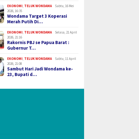
EKONOMI
,
TELUK WONDAMA
Sabtu, 16 Mei
2026, 16:35
Wondama Target 3 Koperasi
Merah Putih Di…
EKONOMI
,
TELUK WONDAMA
Selasa, 21 April
2026, 21:16
Rakornis PBJ se Papua Barat :
Gubernur T…
EKONOMI
,
TELUK WONDAMA
Sabtu, 11 April
2026, 21:08
Sambut Hari Jadi Wondama ke-
23, Bupati d…