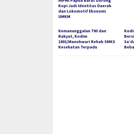
HIPMI Papua Barat Dorong
Kopi Jadi Identitas Daerah
dan Lokomotif Ekonomi
UMKM
Kemanunggalan TNI dan
Kodi
Rakyat, Kodim
Bers
1801/Manokwari Rehab SMKS
Sa’d
Kesehatan Terpadu
Beba