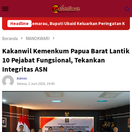
Loncat
Menu
ke
Mobile
konten
engah Kemarau, Bupati Ubaid Keluarkan Peringatan Keras
Headline
Beranda
MANOKWARI
Kakanwil Kemenkum Papua Barat Lantik
10 Pejabat Fungsional, Tekankan
Integritas ASN
Admin
Selasa, 2 Juni 2026, 19:45