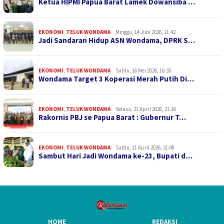
Ketua HIPMI Papua Barat Lamek Dowansiba …
EKONOMI
,
TELUK WONDAMA
Minggu, 14 Juni 2026, 11:42
Jadi Sandaran Hidup ASN Wondama, DPRK S…
EKONOMI
,
TELUK WONDAMA
Sabtu, 16 Mei 2026, 16:35
Wondama Target 3 Koperasi Merah Putih Di…
EKONOMI
,
TELUK WONDAMA
Selasa, 21 April 2026, 21:16
Rakornis PBJ se Papua Barat : Gubernur T…
EKONOMI
,
TELUK WONDAMA
Sabtu, 11 April 2026, 21:08
Sambut Hari Jadi Wondama ke-23, Bupati d…
HOME
REDAKSI