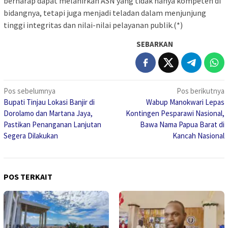
berharap dapat melahirkan ASN yang tidak hanya kompeten di
bidangnya, tetapi juga menjadi teladan dalam menjunjung
tinggi integritas dan nilai-nilai pelayanan publik.(*)
SEBARKAN
Navigasi
Pos sebelumnya
Pos berikutnya
Bupati Tinjau Lokasi Banjir di
Wabup Manokwari Lepas
pos
Dorolamo dan Martana Jaya,
Kontingen Pesparawi Nasional,
Pastikan Penanganan Lanjutan
Bawa Nama Papua Barat di
Segera Dilakukan
Kancah Nasional
POS TERKAIT