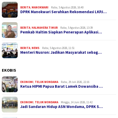
BERITA
,
MANOKWARI
Rabu, 5 Agustus 2026, 16:40
DPRK Manokwari Serahkan Rekomendasi LKPJ…
BERITA
,
HALMAHERA TIMUR
Rabu, 5 Agustus 2026, 13:39
Pemkab Haltim Siapkan Penerapan Aplikasi…
BERITA
,
NEWS
Rabu, 5 Agustus 2026, 11:51
Menteri Nusron: Jadikan Masyarakat sebag…
EKOBIS
EKONOMI
,
TELUK WONDAMA
Rabu, 29 Juli 2026, 22:16
Ketua HIPMI Papua Barat Lamek Dowansiba …
EKONOMI
,
TELUK WONDAMA
Minggu, 14 Juni 2026, 11:42
Jadi Sandaran Hidup ASN Wondama, DPRK S…