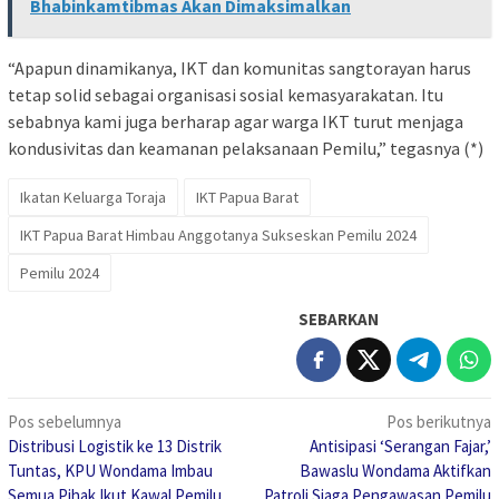
Bhabinkamtibmas Akan Dimaksimalkan
“Apapun dinamikanya, IKT dan komunitas sangtorayan harus
tetap solid sebagai organisasi sosial kemasyarakatan. Itu
sebabnya kami juga berharap agar warga IKT turut menjaga
kondusivitas dan keamanan pelaksanaan Pemilu,” tegasnya (*)
Ikatan Keluarga Toraja
IKT Papua Barat
IKT Papua Barat Himbau Anggotanya Sukseskan Pemilu 2024
Pemilu 2024
SEBARKAN
Navigasi
Pos sebelumnya
Pos berikutnya
Distribusi Logistik ke 13 Distrik
Antisipasi ‘Serangan Fajar,’
pos
Tuntas, KPU Wondama Imbau
Bawaslu Wondama Aktifkan
Semua Pihak Ikut Kawal Pemilu
Patroli Siaga Pengawasan Pemilu