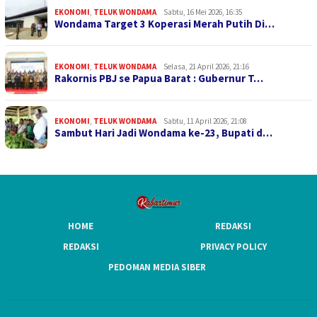
EKONOMI
,
TELUK WONDAMA
Sabtu, 16 Mei 2026, 16:35
Wondama Target 3 Koperasi Merah Putih Di…
EKONOMI
,
TELUK WONDAMA
Selasa, 21 April 2026, 21:16
Rakornis PBJ se Papua Barat : Gubernur T…
EKONOMI
,
TELUK WONDAMA
Sabtu, 11 April 2026, 21:08
Sambut Hari Jadi Wondama ke-23, Bupati d…
HOME
REDAKSI
REDAKSI
PRIVACY POLICY
PEDOMAN MEDIA SIBER