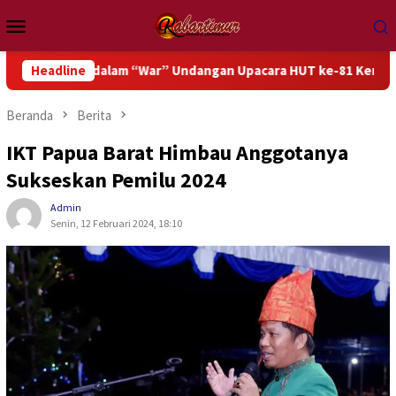
Loncat
Menu
ke
Mobile
konten
asi dalam “War” Undangan Upacara HUT ke-81 Kemerdekaan RI
Headline
Beranda
Berita
IKT Papua Barat Himbau Anggotanya
Sukseskan Pemilu 2024
Admin
Senin, 12 Februari 2024, 18:10