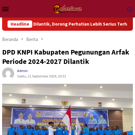
Loncat
Menu
ke
Mobile
konten
ntik, Dorong Perhatian Lebih Serius Terhadap Isu Aktual Papua
Headline
Beranda
Berita
DPD KNPI Kabupaten Pegunungan Arfak
Periode 2024-2027 Dilantik
Admin
Sabtu, 21 September 2024, 20:33