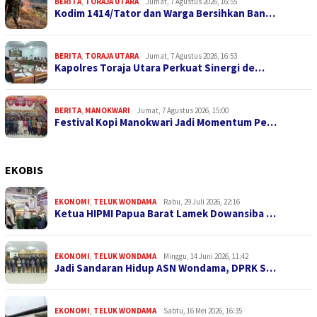
BERITA
,
TORAJA UTARA
Jumat, 7 Agustus 2026, 16:55
Kodim 1414/Tator dan Warga Bersihkan Ban…
BERITA
,
TORAJA UTARA
Jumat, 7 Agustus 2026, 16:53
Kapolres Toraja Utara Perkuat Sinergi de…
BERITA
,
MANOKWARI
Jumat, 7 Agustus 2026, 15:00
Festival Kopi Manokwari Jadi Momentum Pe…
EKOBIS
EKONOMI
,
TELUK WONDAMA
Rabu, 29 Juli 2026, 22:16
Ketua HIPMI Papua Barat Lamek Dowansiba …
EKONOMI
,
TELUK WONDAMA
Minggu, 14 Juni 2026, 11:42
Jadi Sandaran Hidup ASN Wondama, DPRK S…
EKONOMI
,
TELUK WONDAMA
Sabtu, 16 Mei 2026, 16:35