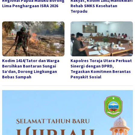
Regional Papua Maluku Borong
Rakyat, Kodim 1801/Manokwari
Lima Penghargaan ISRA 2026
Rehab SMKS Kesehatan
Terpadu
Kodim 1414/Tator dan Warga
Kapolres Toraja Utara Perkuat
Bersihkan Bantaran Sungai
Sinergi dengan DPRD,
Sa’dan, Dorong Lingkungan
Tegaskan Komitmen Berantas
Bebas Sampah
Penyakit Sosial