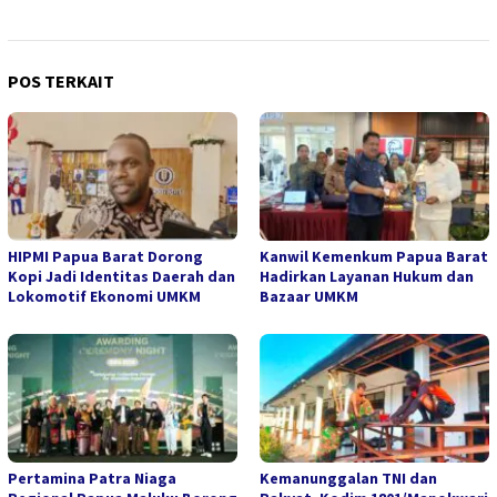
POS TERKAIT
HIPMI Papua Barat Dorong
Kanwil Kemenkum Papua Barat
Kopi Jadi Identitas Daerah dan
Hadirkan Layanan Hukum dan
Lokomotif Ekonomi UMKM
Bazaar UMKM
Pertamina Patra Niaga
Kemanunggalan TNI dan