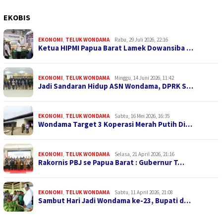
EKOBIS
EKONOMI
,
TELUK WONDAMA
Rabu, 29 Juli 2026, 22:16
Ketua HIPMI Papua Barat Lamek Dowansiba …
EKONOMI
,
TELUK WONDAMA
Minggu, 14 Juni 2026, 11:42
Jadi Sandaran Hidup ASN Wondama, DPRK S…
EKONOMI
,
TELUK WONDAMA
Sabtu, 16 Mei 2026, 16:35
Wondama Target 3 Koperasi Merah Putih Di…
EKONOMI
,
TELUK WONDAMA
Selasa, 21 April 2026, 21:16
Rakornis PBJ se Papua Barat : Gubernur T…
EKONOMI
,
TELUK WONDAMA
Sabtu, 11 April 2026, 21:08
Sambut Hari Jadi Wondama ke-23, Bupati d…