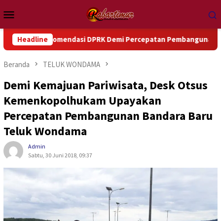
Loncat
Menu
ke
Mobile
konten
Rekomendasi DPRK Demi Percepatan Pembangunan Daerah
Headline
Beranda
TELUK WONDAMA
Demi Kemajuan Pariwisata, Desk Otsus
Kemenkopolhukam Upayakan
Percepatan Pembangunan Bandara Baru
Teluk Wondama
Admin
Sabtu, 30 Juni 2018, 09:37