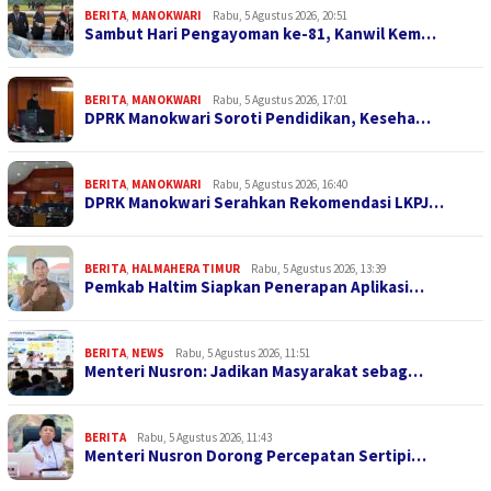
BERITA
,
MANOKWARI
Rabu, 5 Agustus 2026, 20:51
Sambut Hari Pengayoman ke-81, Kanwil Kem…
BERITA
,
MANOKWARI
Rabu, 5 Agustus 2026, 17:01
DPRK Manokwari Soroti Pendidikan, Keseha…
BERITA
,
MANOKWARI
Rabu, 5 Agustus 2026, 16:40
DPRK Manokwari Serahkan Rekomendasi LKPJ…
BERITA
,
HALMAHERA TIMUR
Rabu, 5 Agustus 2026, 13:39
Pemkab Haltim Siapkan Penerapan Aplikasi…
BERITA
,
NEWS
Rabu, 5 Agustus 2026, 11:51
Menteri Nusron: Jadikan Masyarakat sebag…
BERITA
Rabu, 5 Agustus 2026, 11:43
Menteri Nusron Dorong Percepatan Sertipi…