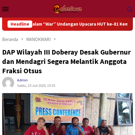
Loncat
Menu
ke
Mobile
konten
si dalam “War” Undangan Upacara HUT ke-81 Kemerdekaan RI
Headline
Beranda
MANOKWARI
DAP Wilayah III Doberay Desak Gubernur
dan Mendagri Segera Melantik Anggota
Fraksi Otsus
Admin
Sabtu, 25 Juli 2020, 15:35