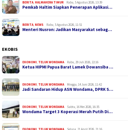
BERITA
,
HALMAHERA TIMUR
Rabu, 5 Agustus 2026, 13:39
Pemkab Haltim Siapkan Penerapan Aplikasi…
BERITA
,
NEWS
Rabu, 5 Agustus 2026, 11:51
Menteri Nusron: Jadikan Masyarakat sebag…
EKOBIS
EKONOMI
,
TELUK WONDAMA
Rabu, 29 Juli 2026, 22:16
Ketua HIPMI Papua Barat Lamek Dowansiba …
EKONOMI
,
TELUK WONDAMA
Minggu, 14 Juni 2026, 11:42
Jadi Sandaran Hidup ASN Wondama, DPRK S…
EKONOMI
,
TELUK WONDAMA
Sabtu, 16 Mei 2026, 16:35
Wondama Target 3 Koperasi Merah Putih Di…
EKONOMI
,
TELUK WONDAMA
Selasa, 21 April 2026, 21:16