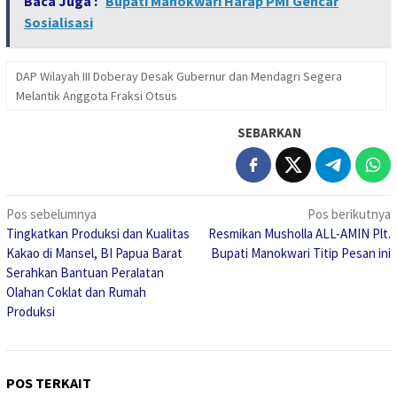
Baca Juga :
Bupati Manokwari Harap PMI Gencar
Sosialisasi
DAP Wilayah III Doberay Desak Gubernur dan Mendagri Segera
Melantik Anggota Fraksi Otsus
SEBARKAN
Navigasi
Pos sebelumnya
Pos berikutnya
Tingkatkan Produksi dan Kualitas
Resmikan Musholla ALL-AMIN Plt.
pos
Kakao di Mansel, BI Papua Barat
Bupati Manokwari Titip Pesan ini
Serahkan Bantuan Peralatan
Olahan Coklat dan Rumah
Produksi
POS TERKAIT