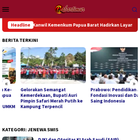
Loncat
Menu
ke
Mobile
konten
Ke-81, Kanwil Kemenkum Papua Barat Hadirkan Layanan Hukum Gr
Headline
BERITA TERKINI
«
»
Gelorakan Semangat
Prabowo: Pendidikan Jadi
Kemerdekaan, Bupati Auri
Fondasi Inovasi dan Daya
Pimpin Safari Merah Putih ke
Saing Indonesia
Kampung Terpencil
KATEGORI:
JENEWA SWIS
DJKI dan Otoritas KI Arab Saudi (SAIP)