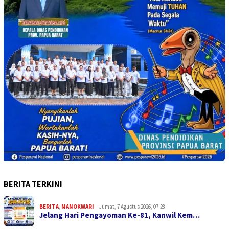
BERITA TERKINI
BERITA
,
MANOKWARI
Jumat, 7 Agustus 2026, 07:28
Jelang Hari Pengayoman Ke-81, Kanwil Kem…