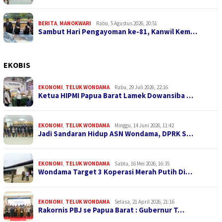
BERITA
,
MANOKWARI
Rabu, 5 Agustus 2026, 20:51
Sambut Hari Pengayoman ke-81, Kanwil Kem…
EKOBIS
EKONOMI
,
TELUK WONDAMA
Rabu, 29 Juli 2026, 22:16
Ketua HIPMI Papua Barat Lamek Dowansiba …
EKONOMI
,
TELUK WONDAMA
Minggu, 14 Juni 2026, 11:42
Jadi Sandaran Hidup ASN Wondama, DPRK S…
EKONOMI
,
TELUK WONDAMA
Sabtu, 16 Mei 2026, 16:35
Wondama Target 3 Koperasi Merah Putih Di…
EKONOMI
,
TELUK WONDAMA
Selasa, 21 April 2026, 21:16
Rakornis PBJ se Papua Barat : Gubernur T…