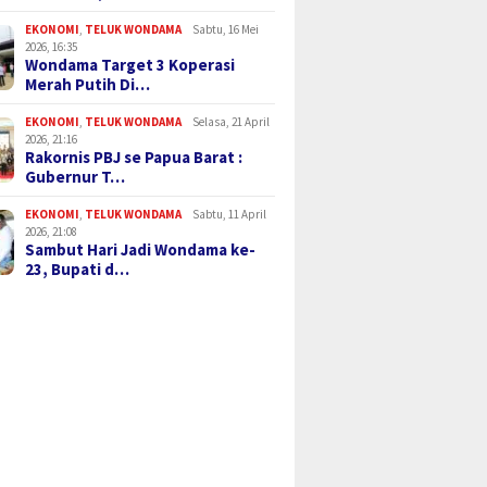
EKONOMI
,
TELUK WONDAMA
Sabtu, 16 Mei
2026, 16:35
Wondama Target 3 Koperasi
Merah Putih Di…
EKONOMI
,
TELUK WONDAMA
Selasa, 21 April
2026, 21:16
Rakornis PBJ se Papua Barat :
Gubernur T…
EKONOMI
,
TELUK WONDAMA
Sabtu, 11 April
2026, 21:08
Sambut Hari Jadi Wondama ke-
23, Bupati d…