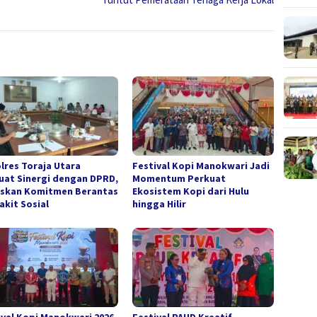
lres Toraja Utara
Festival Kopi Manokwari Jadi
uat Sinergi dengan DPRD,
Momentum Perkuat
skan Komitmen Berantas
Ekosistem Kopi dari Hulu
akit Sosial
hingga Hilir
ival Kopi Manokwari 2026
Festival PAUD Kreatif