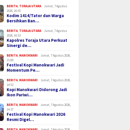
BERITA
,
TORAJA UTARA
Jumat, 7 Agustus
2026, 16:55
Kodim 1414/Tator dan Warga
Bersihkan Ban…
BERITA
,
TORAJA UTARA
Jumat, 7 Agustus
2026, 16:53
Kapolres Toraja Utara Perkuat
Sinergi de…
BERITA
,
MANOKWARI
Jumat, 7 Agustus 2026,
15:00
Festival Kopi Manokwari Jadi
Momentum Pe…
BERITA
,
MANOKWARI
Jumat, 7 Agustus 2026,
14:52
Kopi Manokwari Didorong Jadi
Ikon Pariwi…
BERITA
,
MANOKWARI
Jumat, 7 Agustus 2026,
14:37
Festival Kopi Manokwari 2026
Resmi Digel…
BERITA
,
MANOKWARI
Jumat, 7 Agustus 2026,