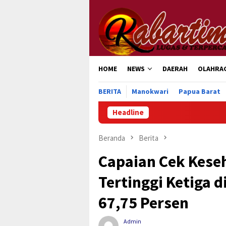
Loncat
ke
konten
HOME
NEWS
DAERAH
OLAHRA
BERITA
Manokwari
Papua Barat
Headline
Kodim 1414/T
Beranda
Berita
Capaian Cek Keseh
Tertinggi Ketiga 
67,75 Persen
Admin