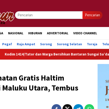
Pencarian
GA
NASIONAL
HIBURAN
ADVERTORIAL
VIDEO CHANNEL
Pegaf
Raja Ampat
Sorong
Sorong Selatan
Toraja
Tel
ator dan Warga Bersihkan Bantaran Sungai Sa’dan, Dorong Lin
atan Gratis Haltim
di Maluku Utara, Tembus