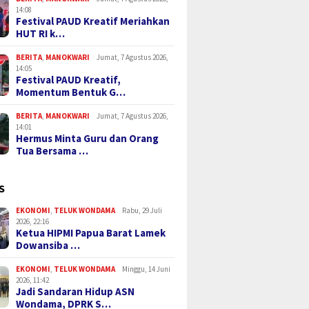
14:08
Festival PAUD Kreatif Meriahkan
HUT RI k…
BERITA
,
MANOKWARI
Jumat, 7 Agustus 2026,
14:05
Festival PAUD Kreatif,
Momentum Bentuk G…
BERITA
,
MANOKWARI
Jumat, 7 Agustus 2026,
14:01
Hermus Minta Guru dan Orang
Tua Bersama …
S
EKONOMI
,
TELUK WONDAMA
Rabu, 29 Juli
2026, 22:16
Ketua HIPMI Papua Barat Lamek
Dowansiba …
EKONOMI
,
TELUK WONDAMA
Minggu, 14 Juni
2026, 11:42
Jadi Sandaran Hidup ASN
Wondama, DPRK S…