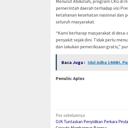
Menurut Abdullah, program CKG di 
pemerintah daerah terhadap visi Pr
ketahanan kesehatan nasional dan p
seluruh masyarakat.
“Kami berharap masyarakat di desa-
penyakit sejak dini. Tidak perlu men
dan lakukan pemeriksaan gratis,” pu
Baca Juga :
Idul Adha 1444H, P
Penulis: Aples
Navigasi
Pos sebelumnya
OJK Tuntaskan Penyidikan Perkara Pind
pos
Crowde Membangun Bangsa