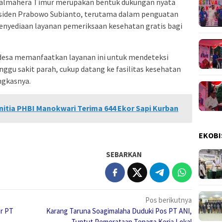
Halmahera Timur merupakan bentuk dukungan nyata
esiden Prabowo Subianto, terutama dalam penguatan
enyediaan layanan pemeriksaan kesehatan gratis bagi
desa memanfaatkan layanan ini untuk mendeteksi
unggu sakit parah, cukup datang ke fasilitas kesehatan
ngkasnya.
anitia PHBI Manokwari Terima 644 Ekor Sapi Kurban
EKOBI
SEBARKAN
Pos berikutnya
ar PT
Karang Taruna Soagimalaha Duduki Pos PT ANI,
Tuntut Pemerataan Tenaga Kerja Lokal