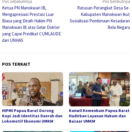
Navigasi
Pos sebelumnya
Pos berikutnya
Ketua PN Manokwari IB,
Ratusan Perangkat Desa Se-
pos
Mengapresiasi Prestasi Luar
Kabupaten Manokwari Ikut
Biasa yang Diraih Hakim PN
Sosialisasi Pembinaan Kesadaran
Manokwari IB atas Gelar Doktor
Bela Negara
yang Capai Predikat CUMLAUDE
dari UNHAS
POS TERKAIT
HIPMI Papua Barat Dorong
Kanwil Kemenkum Papua Barat
Kopi Jadi Identitas Daerah dan
Hadirkan Layanan Hukum dan
Lokomotif Ekonomi UMKM
Bazaar UMKM