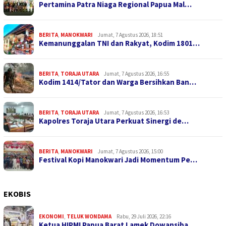
Pertamina Patra Niaga Regional Papua Mal…
BERITA
,
MANOKWARI
Jumat, 7 Agustus 2026, 18:51
Kemanunggalan TNI dan Rakyat, Kodim 1801…
BERITA
,
TORAJA UTARA
Jumat, 7 Agustus 2026, 16:55
Kodim 1414/Tator dan Warga Bersihkan Ban…
BERITA
,
TORAJA UTARA
Jumat, 7 Agustus 2026, 16:53
Kapolres Toraja Utara Perkuat Sinergi de…
BERITA
,
MANOKWARI
Jumat, 7 Agustus 2026, 15:00
Festival Kopi Manokwari Jadi Momentum Pe…
EKOBIS
EKONOMI
,
TELUK WONDAMA
Rabu, 29 Juli 2026, 22:16
Ketua HIPMI Papua Barat Lamek Dowansiba …