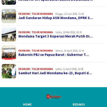
EKONOMI
,
TELUK WONDAMA
Minggu, 14 Juni 2026, 11:42
Jadi Sandaran Hidup ASN Wondama, DPRK S…
EKONOMI
,
TELUK WONDAMA
Sabtu, 16 Mei 2026, 16:35
Wondama Target 3 Koperasi Merah Putih Di…
EKONOMI
,
TELUK WONDAMA
Selasa, 21 April 2026, 21:16
Rakornis PBJ se Papua Barat : Gubernur T…
EKONOMI
,
TELUK WONDAMA
Sabtu, 11 April 2026, 21:08
Sambut Hari Jadi Wondama ke-23, Bupati d…
HOME
REDAKSI