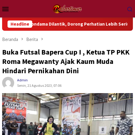
Loncat
Menu
ke
Mobile
konten
ndama Dilantik, Dorong Perhatian Lebih Serius Terhadap Isu Ak
Headline
Beranda
Berita
Buka Futsal Bapera Cup I , Ketua TP PKK
Roma Megawanty Ajak Kaum Muda
Hindari Pernikahan Dini
Admin
Senin, 21 Agustus 2023, 07:06