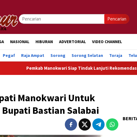
Pencarian
GA
NASIONAL
HIBURAN
ADVERTORIAL
VIDEO CHANNEL
Pegaf
Raja Ampat
Sorong
Sorong Selatan
Toraja
Tel
emkab Manokwari Siap Tindak Lanjuti Rekomendasi DPRK Demi 
pati Manokwari Untuk
Bupati Bastian Salabai
BERIT