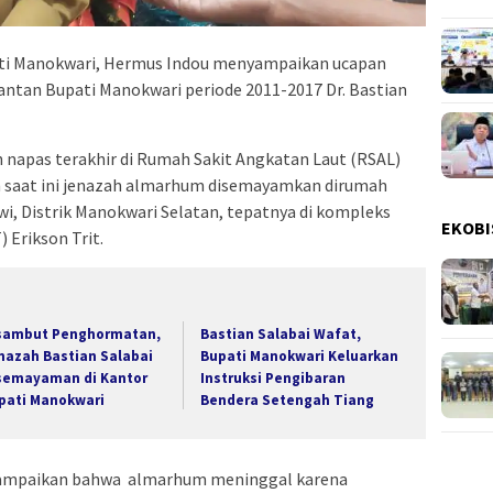
ti Manokwari, Hermus Indou menyampaikan ucapan
tan Bupati Manokwari periode 2011-2017 Dr. Bastian
apas terakhir di Rumah Sakit Angkatan Laut (RSAL)
an saat ini jenazah almarhum disemayamkan dirumah
wi, Distrik Manokwari Selatan, tepatnya di kompleks
EKOBI
 Erikson Trit.
sambut Penghormatan,
Bastian Salabai Wafat,
nazah Bastian Salabai
Bupati Manokwari Keluarkan
semayaman di Kantor
Instruksi Pengibaran
pati Manokwari
Bendera Setengah Tiang
yampaikan bahwa almarhum meninggal karena