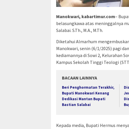
Manokwari, kabartimur.com
– Bupa
belasungkawa atas meninggalnya man
Salabai. S.Th., M.A., M.Th.
Diketahui Almarhum mengembuskan n
Manokwari, senin (6/1/2025) pagi d
kediamannya di Sowi 2, Kelurahan So
Kampus Sekolah Tinggi Teologi (STT)
BACAAN LAINNYA
Beri Penghormatan Terakhir,
Di
Bupati Manokwari Kenang
Je
Dedikasi Mantan Bupati
Di
Bastian Salabai
Bu
Kepada media, Bupati Hermus men