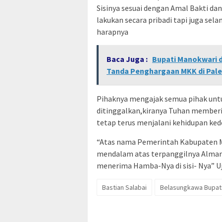
Sisinya sesuai dengan Amal Bakti dan
lakukan secara pribadi tapi juga se
harapnya
Baca Juga :
Bupati Manokwari 
Tanda Penghargaan MKK di Pa
Pihaknya mengajak semua pihak unt
ditinggalkan,kiranya Tuhan memberik
tetap terus menjalani kehidupan ke
“Atas nama Pemerintah Kabupaten M
mendalam atas terpanggilnya Almarh
menerima Hamba-Nya di sisi- Nya” Uj
Bastian Salabai
Belasungkawa Bupati