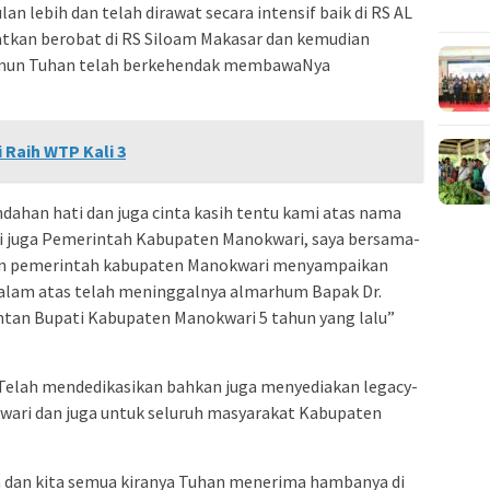
n lebih dan telah dirawat secara intensif baik di RS AL
atkan berobat di RS Siloam Makasar dan kemudian
namun Tuhan telah berkehendak membawaNya
Raih WTP Kali 3
ndahan hati dan juga cinta kasih tentu kami atas nama
pi juga Pemerintah Kabupaten Manokwari, saya bersama-
aran pemerintah kabupaten Manokwari menyampaikan
alam atas telah meninggalnya almarhum Bapak Dr.
ntan Bupati Kabupaten Manokwari 5 tahun yang lalu”
elah mendedikasikan bahkan juga menyediakan legacy-
ari dan juga untuk seluruh masyarakat Kabupaten
ah dan kita semua kiranya Tuhan menerima hambanya di