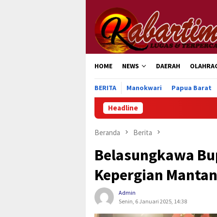
Loncat
ke
konten
HOME
NEWS
DAERAH
OLAHRA
BERITA
Manokwari
Papua Barat
Headline
P
Beranda
Berita
Belasungkawa Bu
Kepergian Mantan 
Admin
Senin, 6 Januari 2025, 14:38