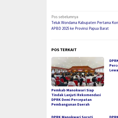
Navigasi
Pos sebelumnya
Teluk Wondama Kabupaten Pertama Kons
pos
APBD 2025 ke Provinsi Papua Barat
POS TERKAIT
DPRK
Perc
Lewa
Pemkab Manokwari Siap
Tindak Lanjuti Rekomendasi
DPRK Demi Percepatan
Pembangunan Daerah
DPRK Manokwari Soroti
DPRK