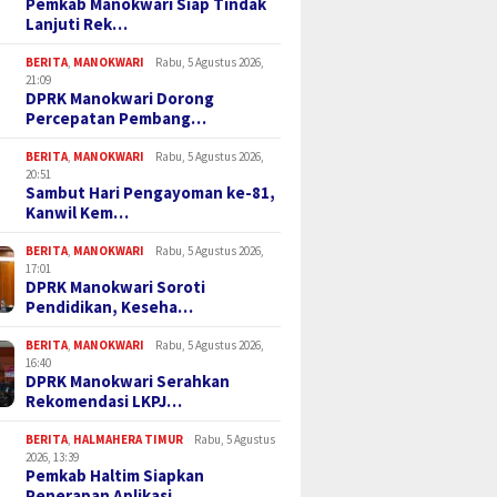
Pemkab Manokwari Siap Tindak
Lanjuti Rek…
BERITA
,
MANOKWARI
Rabu, 5 Agustus 2026,
21:09
DPRK Manokwari Dorong
Percepatan Pembang…
BERITA
,
MANOKWARI
Rabu, 5 Agustus 2026,
20:51
Sambut Hari Pengayoman ke-81,
Kanwil Kem…
BERITA
,
MANOKWARI
Rabu, 5 Agustus 2026,
17:01
DPRK Manokwari Soroti
Pendidikan, Keseha…
BERITA
,
MANOKWARI
Rabu, 5 Agustus 2026,
16:40
DPRK Manokwari Serahkan
Rekomendasi LKPJ…
BERITA
,
HALMAHERA TIMUR
Rabu, 5 Agustus
2026, 13:39
Pemkab Haltim Siapkan
Penerapan Aplikasi…