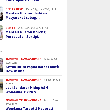
BERITA
,
NEWS
Rabu, 5 Agustus 2026, 11:51
Menteri Nusron: Jadikan
Masyarakat sebag…
BERITA
Rabu, 5 Agustus 2026, 11:43
Menteri Nusron Dorong
Percepatan Sertipi…
S
EKONOMI
,
TELUK WONDAMA
Rabu, 29 Juli
2026, 22:16
Ketua HIPMI Papua Barat Lamek
Dowansiba …
EKONOMI
,
TELUK WONDAMA
Minggu, 14 Juni
2026, 11:42
Jadi Sandaran Hidup ASN
Wondama, DPRK S…
EKONOMI
,
TELUK WONDAMA
Sabtu, 16 Mei
2026, 16:35
Wondama Target 3 Koperasi