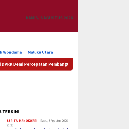
KAMIS, 6 AGUSTUS 2026
uk Wondama
Maluku Utara
Percepatan Pembangunan Daerah
DPRK Manokwari Doron
A TERKINI
BERITA
,
MANOKWARI
Rabu, 5 Agustus 2026,
21:26