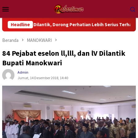
Loncat
Menu
ke
Mobile
konten
 Dorong Perhatian Lebih Serius Terhadap Isu Aktual Papua
Headline
Beranda
MANOKWARI
84 Pejabat eselon ll,lll, dan lV Dilantik
Bupati Manokwari
Admin
Jumat, 14 Desember 2018, 14:40