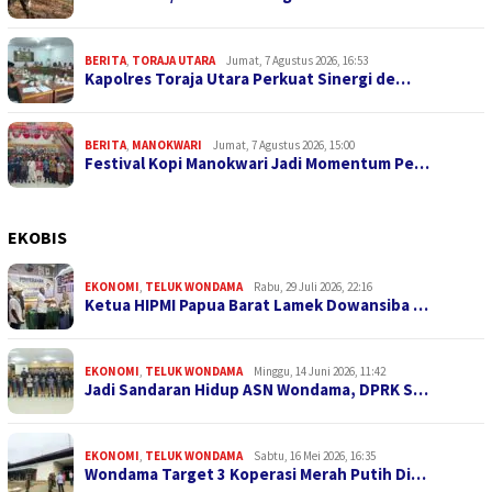
BERITA
,
TORAJA UTARA
Jumat, 7 Agustus 2026, 16:53
Kapolres Toraja Utara Perkuat Sinergi de…
BERITA
,
MANOKWARI
Jumat, 7 Agustus 2026, 15:00
Festival Kopi Manokwari Jadi Momentum Pe…
EKOBIS
EKONOMI
,
TELUK WONDAMA
Rabu, 29 Juli 2026, 22:16
Ketua HIPMI Papua Barat Lamek Dowansiba …
EKONOMI
,
TELUK WONDAMA
Minggu, 14 Juni 2026, 11:42
Jadi Sandaran Hidup ASN Wondama, DPRK S…
EKONOMI
,
TELUK WONDAMA
Sabtu, 16 Mei 2026, 16:35
Wondama Target 3 Koperasi Merah Putih Di…