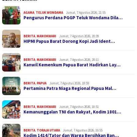
AGAMA
,
TELUK WONDAMA
Jumat, 7 Agustus 2026, 21:55
Pengurus Perdana PGGP Teluk Wondama Dila…
BERITA
,
MANOKWARI
Jumat, 7 Agustus 2026, 20:39
HIPMI Papua Barat Dorong Kopi Jadi Ident…
BERITA
,
MANOKWARI
Jumat, 7 Agustus 2026, 20:11
Kanwil Kemenkum Papua Barat Hadirkan Lay…
BERITA
,
PAPUA
Jumat, 7 Agustus 2026, 18:59
Pertamina Patra Niaga Regional Papua Mal…
BERITA
,
MANOKWARI
Jumat, 7 Agustus 2026, 18:51
Kemanunggalan TNI dan Rakyat, Kodim 1801…
BERITA
,
TORAJA UTARA
Jumat, 7 Agustus 2026, 16:55
Kodim 1414/Tator dan Warga Bersihkan Ban…