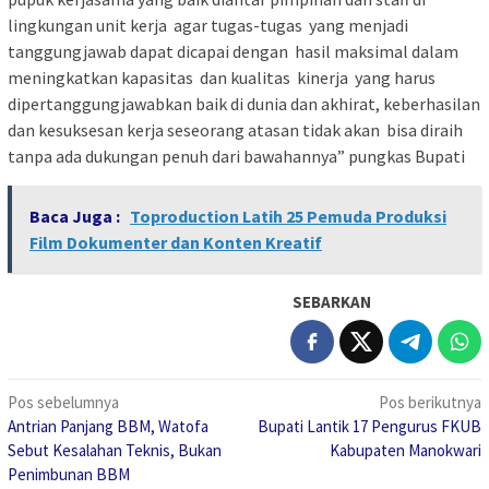
lingkungan unit kerja agar tugas-tugas yang menjadi
tanggungjawab dapat dicapai dengan hasil maksimal dalam
meningkatkan kapasitas dan kualitas kinerja yang harus
dipertanggungjawabkan baik di dunia dan akhirat, keberhasilan
dan kesuksesan kerja seseorang atasan tidak akan bisa diraih
tanpa ada dukungan penuh dari bawahannya” pungkas Bupati
Baca Juga :
Toproduction Latih 25 Pemuda Produksi
Film Dokumenter dan Konten Kreatif
SEBARKAN
Navigasi
Pos sebelumnya
Pos berikutnya
Antrian Panjang BBM, Watofa
Bupati Lantik 17 Pengurus FKUB
pos
Sebut Kesalahan Teknis, Bukan
Kabupaten Manokwari
Penimbunan BBM