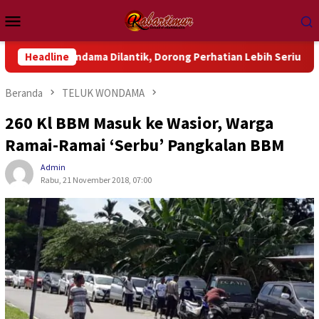
Loncat
Menu
ke
Mobile
konten
dama Dilantik, Dorong Perhatian Lebih Serius Terhadap Isu Akt
Headline
Beranda
TELUK WONDAMA
260 Kl BBM Masuk ke Wasior, Warga
Ramai-Ramai ‘Serbu’ Pangkalan BBM
Admin
Rabu, 21 November 2018, 07:00