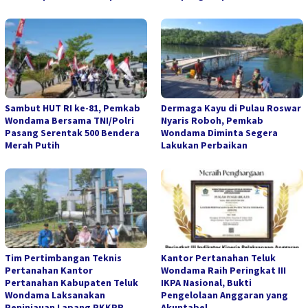
Sambut HUT RI ke-81, Pemkab
Dermaga Kayu di Pulau Roswar
Wondama Bersama TNI/Polri
Nyaris Roboh, Pemkab
Pasang Serentak 500 Bendera
Wondama Diminta Segera
Merah Putih
Lakukan Perbaikan
Tim Pertimbangan Teknis
Kantor Pertanahan Teluk
Pertanahan Kantor
Wondama Raih Peringkat III
Pertanahan Kabupaten Teluk
IKPA Nasional, Bukti
Wondama Laksanakan
Pengelolaan Anggaran yang
Peninjauan Lapang PKKPR
Akuntabel