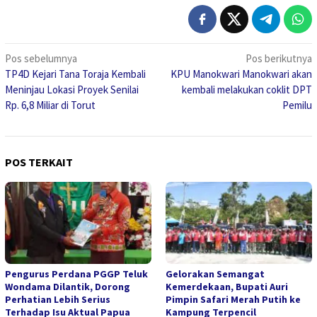
Navigasi
Pos sebelumnya
Pos berikutnya
TP4D Kejari Tana Toraja Kembali
KPU Manokwari Manokwari akan
pos
Meninjau Lokasi Proyek Senilai
kembali melakukan coklit DPT
Rp. 6,8 Miliar di Torut
Pemilu
POS TERKAIT
Pengurus Perdana PGGP Teluk
Gelorakan Semangat
Wondama Dilantik, Dorong
Kemerdekaan, Bupati Auri
Perhatian Lebih Serius
Pimpin Safari Merah Putih ke
Terhadap Isu Aktual Papua
Kampung Terpencil