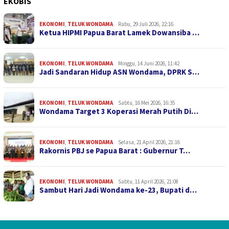
EKOBIS
EKONOMI
,
TELUK WONDAMA
Rabu, 29 Juli 2026, 22:16
Ketua HIPMI Papua Barat Lamek Dowansiba …
EKONOMI
,
TELUK WONDAMA
Minggu, 14 Juni 2026, 11:42
Jadi Sandaran Hidup ASN Wondama, DPRK S…
EKONOMI
,
TELUK WONDAMA
Sabtu, 16 Mei 2026, 16:35
Wondama Target 3 Koperasi Merah Putih Di…
EKONOMI
,
TELUK WONDAMA
Selasa, 21 April 2026, 21:16
Rakornis PBJ se Papua Barat : Gubernur T…
EKONOMI
,
TELUK WONDAMA
Sabtu, 11 April 2026, 21:08
Sambut Hari Jadi Wondama ke-23, Bupati d…