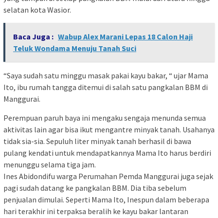
selatan kota Wasior.
Baca Juga :
Wabup Alex Marani Lepas 18 Calon Haji
Teluk Wondama Menuju Tanah Suci
“Saya sudah satu minggu masak pakai kayu bakar, “ ujar Mama
Ito, ibu rumah tangga ditemui di salah satu pangkalan BBM di
Manggurai.
Perempuan paruh baya ini mengaku sengaja menunda semua
aktivitas lain agar bisa ikut mengantre minyak tanah. Usahanya
tidak sia-sia. Sepuluh liter minyak tanah berhasil di bawa
pulang kendati untuk mendapatkannya Mama Ito harus berdiri
menunggu selama tiga jam.
Ines Abidondifu warga Perumahan Pemda Manggurai juga sejak
pagi sudah datang ke pangkalan BBM. Dia tiba sebelum
penjualan dimulai. Seperti Mama Ito, Inespun dalam beberapa
hari terakhir ini terpaksa beralih ke kayu bakar lantaran