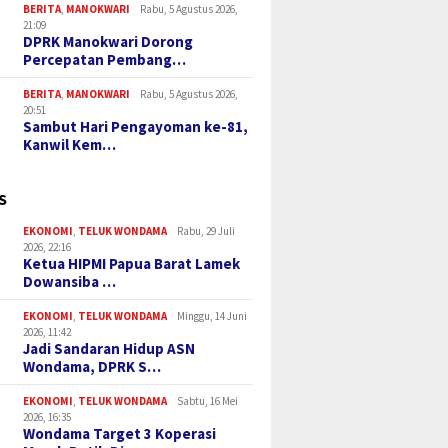
BERITA
,
MANOKWARI
Rabu, 5 Agustus 2026,
21:09
DPRK Manokwari Dorong
Percepatan Pembang…
BERITA
,
MANOKWARI
Rabu, 5 Agustus 2026,
20:51
Sambut Hari Pengayoman ke-81,
Kanwil Kem…
S
EKONOMI
,
TELUK WONDAMA
Rabu, 29 Juli
2026, 22:16
Ketua HIPMI Papua Barat Lamek
Dowansiba …
EKONOMI
,
TELUK WONDAMA
Minggu, 14 Juni
2026, 11:42
Jadi Sandaran Hidup ASN
Wondama, DPRK S…
EKONOMI
,
TELUK WONDAMA
Sabtu, 16 Mei
2026, 16:35
Wondama Target 3 Koperasi