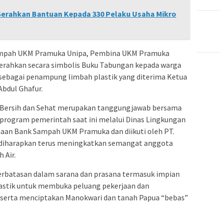
Serahkan Bantuan Kepada 330 Pelaku Usaha Mikro
k Sampah UKM Pramuka Unipa, Pembina UKM Pramuka
erahkan secara simbolis Buku Tabungan kepada warga
 sebagai penampung limbah plastik yang diterima Ketua
bdul Ghafur.
 Bersih dan Sehat merupakan tanggungjawab bersama
ga program pemerintah saat ini melalui Dinas Lingkungan
naan Bank Sampah UKM Pramuka dan diikuti oleh PT.
 diharapkan terus meningkatkan semangat anggota
 Air.
terbatasan dalam sarana dan prasana termasuk impian
plastik untuk membuka peluang pekerjaan dan
serta menciptakan Manokwari dan tanah Papua “bebas”