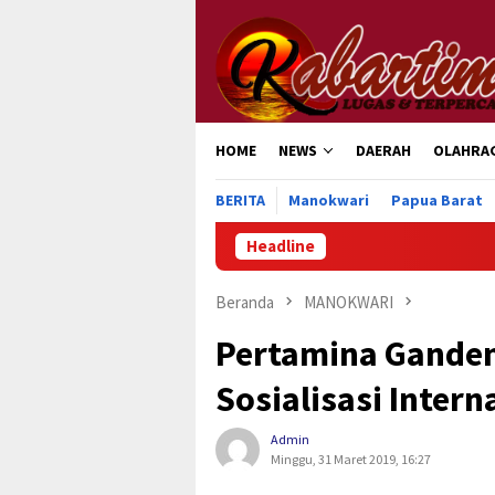
Loncat
ke
konten
HOME
NEWS
DAERAH
OLAHRA
BERITA
Manokwari
Papua Barat
Headline
Beranda
MANOKWARI
Pertamina Gande
Sosialisasi Intern
Admin
Minggu, 31 Maret 2019, 16:27