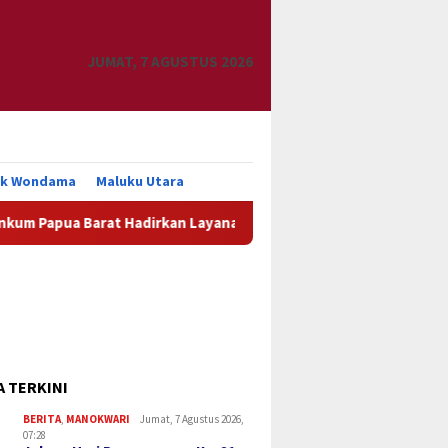
JUMAT, 7 AGUSTUS 2026
uk Wondama
Maluku Utara
apua Barat Hadirkan Layanan Hukum Gratis dan Bazar UMKM di M
A TERKINI
BERITA
,
MANOKWARI
Jumat, 7 Agustus 2026,
07:28