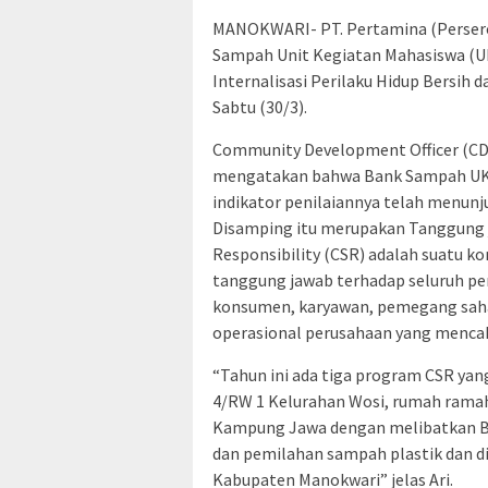
MANOKWARI- PT. Pertamina (Perser
Sampah Unit Kegiatan Mahasiswa (U
Internalisasi Perilaku Hidup Bersih
Sabtu (30/3).
Community Development Officer (CDO
mengatakan bahwa Bank Sampah UKM 
indikator penilaiannya telah menu
Disamping itu merupakan Tanggung j
Responsibility (CSR) adalah suatu k
tanggung jawab terhadap seluruh pe
konsumen, karyawan, pemegang saha
operasional perusahaan yang mencak
“Tahun ini ada tiga program CSR ya
4/RW 1 Kelurahan Wosi, rumah ramah
Kampung Jawa dengan melibatkan 
dan pemilahan sampah plastik dan 
Kabupaten Manokwari” jelas Ari.