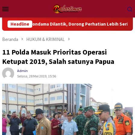
Loncat
Menu
ke
Mobile
konten
ndama Dilantik, Dorong Perhatian Lebih Serius Terhadap Isu Ak
Headline
Beranda
HUKUM & KRIMINAL
11 Polda Masuk Prioritas Operasi
Ketupat 2019, Salah satunya Papua
Admin
Selasa, 28 Mei 2019, 15:56