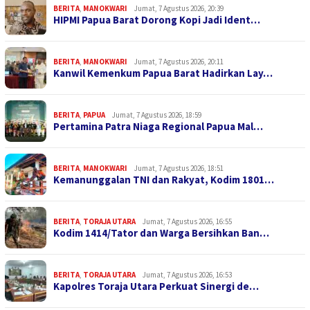
BERITA
,
MANOKWARI
Jumat, 7 Agustus 2026, 20:39
HIPMI Papua Barat Dorong Kopi Jadi Ident…
BERITA
,
MANOKWARI
Jumat, 7 Agustus 2026, 20:11
Kanwil Kemenkum Papua Barat Hadirkan Lay…
BERITA
,
PAPUA
Jumat, 7 Agustus 2026, 18:59
Pertamina Patra Niaga Regional Papua Mal…
BERITA
,
MANOKWARI
Jumat, 7 Agustus 2026, 18:51
Kemanunggalan TNI dan Rakyat, Kodim 1801…
BERITA
,
TORAJA UTARA
Jumat, 7 Agustus 2026, 16:55
Kodim 1414/Tator dan Warga Bersihkan Ban…
BERITA
,
TORAJA UTARA
Jumat, 7 Agustus 2026, 16:53
Kapolres Toraja Utara Perkuat Sinergi de…