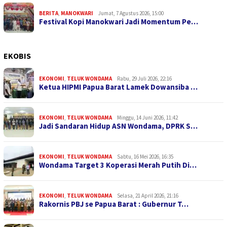
BERITA
,
MANOKWARI
Jumat, 7 Agustus 2026, 15:00
Festival Kopi Manokwari Jadi Momentum Pe…
EKOBIS
EKONOMI
,
TELUK WONDAMA
Rabu, 29 Juli 2026, 22:16
Ketua HIPMI Papua Barat Lamek Dowansiba …
EKONOMI
,
TELUK WONDAMA
Minggu, 14 Juni 2026, 11:42
Jadi Sandaran Hidup ASN Wondama, DPRK S…
EKONOMI
,
TELUK WONDAMA
Sabtu, 16 Mei 2026, 16:35
Wondama Target 3 Koperasi Merah Putih Di…
EKONOMI
,
TELUK WONDAMA
Selasa, 21 April 2026, 21:16
Rakornis PBJ se Papua Barat : Gubernur T…