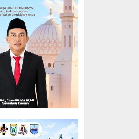
Manokwari Rehab SMKS
Sa’dan, Dorong Lingkungan
DPRD, 
atan Terpadu
Bebas Sampah
Beranta