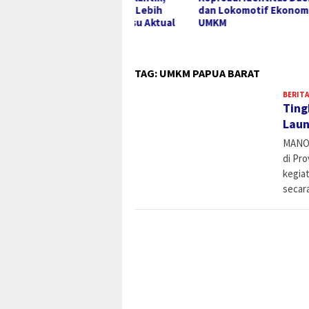
ong Perhatian Lebih
dan Lokomotif Ekonomi
Huku
ius Terhadap Isu Aktual
UMKM
pua
TAG:
UMKM PAPUA BARAT
BERITA
Ting
Laun
MANOK
di Pr
kegia
secar