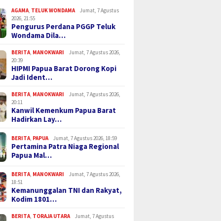
AGAMA
,
TELUK WONDAMA
Jumat, 7 Agustus
2026, 21:55
Pengurus Perdana PGGP Teluk
Wondama Dila…
BERITA
,
MANOKWARI
Jumat, 7 Agustus 2026,
20:39
HIPMI Papua Barat Dorong Kopi
Jadi Ident…
BERITA
,
MANOKWARI
Jumat, 7 Agustus 2026,
20:11
Kanwil Kemenkum Papua Barat
Hadirkan Lay…
BERITA
,
PAPUA
Jumat, 7 Agustus 2026, 18:59
Pertamina Patra Niaga Regional
Papua Mal…
BERITA
,
MANOKWARI
Jumat, 7 Agustus 2026,
18:51
Kemanunggalan TNI dan Rakyat,
Kodim 1801…
BERITA
,
TORAJA UTARA
Jumat, 7 Agustus