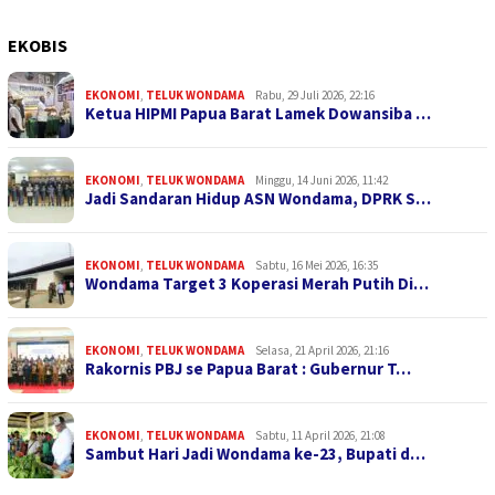
EKOBIS
EKONOMI
,
TELUK WONDAMA
Rabu, 29 Juli 2026, 22:16
Ketua HIPMI Papua Barat Lamek Dowansiba …
EKONOMI
,
TELUK WONDAMA
Minggu, 14 Juni 2026, 11:42
Jadi Sandaran Hidup ASN Wondama, DPRK S…
EKONOMI
,
TELUK WONDAMA
Sabtu, 16 Mei 2026, 16:35
Wondama Target 3 Koperasi Merah Putih Di…
EKONOMI
,
TELUK WONDAMA
Selasa, 21 April 2026, 21:16
Rakornis PBJ se Papua Barat : Gubernur T…
EKONOMI
,
TELUK WONDAMA
Sabtu, 11 April 2026, 21:08
Sambut Hari Jadi Wondama ke-23, Bupati d…