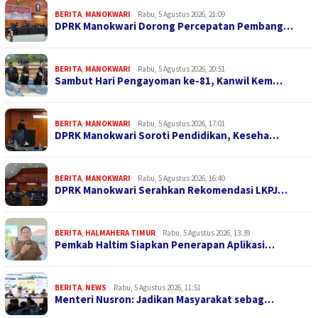
BERITA
,
MANOKWARI
Rabu, 5 Agustus 2026, 21:09
DPRK Manokwari Dorong Percepatan Pembang…
BERITA
,
MANOKWARI
Rabu, 5 Agustus 2026, 20:51
Sambut Hari Pengayoman ke-81, Kanwil Kem…
BERITA
,
MANOKWARI
Rabu, 5 Agustus 2026, 17:01
DPRK Manokwari Soroti Pendidikan, Keseha…
BERITA
,
MANOKWARI
Rabu, 5 Agustus 2026, 16:40
DPRK Manokwari Serahkan Rekomendasi LKPJ…
BERITA
,
HALMAHERA TIMUR
Rabu, 5 Agustus 2026, 13:39
Pemkab Haltim Siapkan Penerapan Aplikasi…
BERITA
,
NEWS
Rabu, 5 Agustus 2026, 11:51
Menteri Nusron: Jadikan Masyarakat sebag…