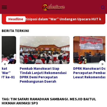
Loncat
Menu
ke
Mobile
konten
Berpartisipasi dalam “War” Undangan Upacara HUT ke-81 Kemerd
Headline
BERITA TERKINI
«
»
Pemkab Manokwari Siap
DPRK Manokwari Dorong
Tindak Lanjuti Rekomendasi
Percepatan Pembangunan
DPRK Demi Percepatan
Lewat Rekomendasi LKPJ 2025
Pembangunan Daerah
TAG:
TIM SAFARI RAMADHAN SAMBANGI. MESJID BAITUL
HIKMAH ANIMASI SP3