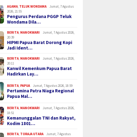
AGAMA
,
TELUK WONDAMA
Jumat, 7 Agustus
2026, 21:55
Pengurus Perdana PGGP Teluk
Wondama Dila…
BERITA
,
MANOKWARI
Jumat, 7 Agustus 2026,
20:39
HIPMI Papua Barat Dorong Kopi
Jadi Ident…
BERITA
,
MANOKWARI
Jumat, 7 Agustus 2026,
20:11
Kanwil Kemenkum Papua Barat
Hadirkan Lay…
BERITA
,
PAPUA
Jumat, 7 Agustus 2026, 18:59
Pertamina Patra Niaga Regional
Papua Mal…
BERITA
,
MANOKWARI
Jumat, 7 Agustus 2026,
18:51
Kemanunggalan TNI dan Rakyat,
Kodim 1801…
BERITA
,
TORAJA UTARA
Jumat, 7 Agustus