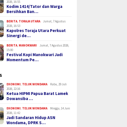
2026, 16:55
Kodim 1414/Tator dan Warga
Bersihkan Ban…
BERITA
,
TORAJA UTARA
Jumat, 7 Agustus
2026, 16:53
Kapolres Toraja Utara Perkuat
Sinergi de…
BERITA
,
MANOKWARI
Jumat, 7 Agustus 2026,
15:00
Festival Kopi Manokwari Jadi
Momentum Pe…
S
EKONOMI
,
TELUK WONDAMA
Rabu, 29 Juli
2026, 22:16
Ketua HIPMI Papua Barat Lamek
Dowansiba …
EKONOMI
,
TELUK WONDAMA
Minggu, 14 Juni
2026, 11:42
Jadi Sandaran Hidup ASN
Wondama, DPRK S…