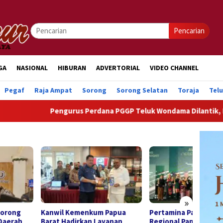
Pencarian
GA
NASIONAL
HIBURAN
ADVERTORIAL
VIDEO CHANNEL
Pegaf
Raja Ampat
Sorong
Sorong Selatan
Toraja
Tel
Pengurus Perdana PGGP Teluk Wondama Dilantik, Dorong Perha
»
il Kemenkum Papua
Pertamina Patra Niaga
Keman
t Hadirkan Layanan
Regional Papua Maluku
Rakya