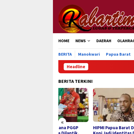
Loncat
ke
konten
HOME
NEWS
DAERAH
OLAHRA
BERITA
Manokwari
Papua Barat
Headline
BERITA TERKINI
«
ngurus Perdana PGGP
HIPMI Papua Barat Dorong
Kanw
uk Wondama Dilantik,
Kopi Jadi Identitas Daerah
Bara