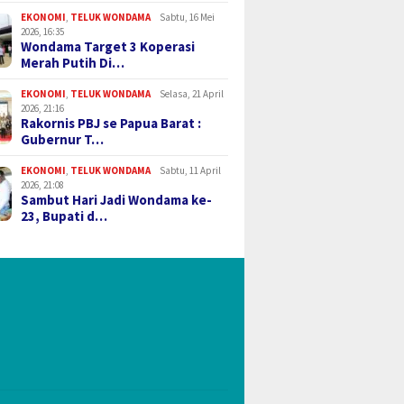
EKONOMI
,
TELUK WONDAMA
Sabtu, 16 Mei
2026, 16:35
Wondama Target 3 Koperasi
Merah Putih Di…
EKONOMI
,
TELUK WONDAMA
Selasa, 21 April
2026, 21:16
Rakornis PBJ se Papua Barat :
Gubernur T…
EKONOMI
,
TELUK WONDAMA
Sabtu, 11 April
2026, 21:08
Sambut Hari Jadi Wondama ke-
23, Bupati d…