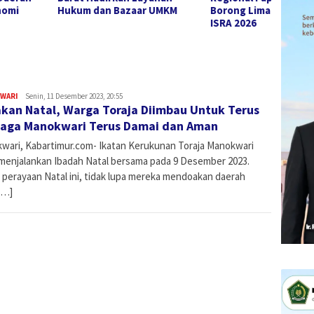
m dan Bazaar UMKM
Borong Lima Penghargaan
1801/
ISRA 2026
Keseh
WARI
Admin
Senin, 11 Desember 2023, 20:55
kan Natal, Warga Toraja Diimbau Untuk Terus
aga Manokwari Terus Damai dan Aman
wari, Kabartimur.com- Ikatan Kerukunan Toraja Manokwari
 menjalankan Ibadah Natal bersama pada 9 Desember 2023.
 perayaan Natal ini, tidak lupa mereka mendoakan daerah
[…]