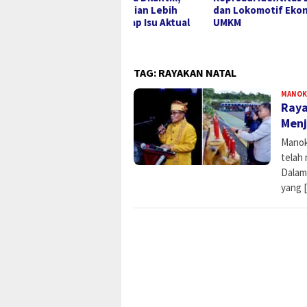
ong Perhatian Lebih
dan Lokomotif Ekonomi
Huku
ius Terhadap Isu Aktual
UMKM
pua
TAG:
RAYAKAN NATAL
MANOK
Raya
Menj
Manok
telah
Dalam
yang 