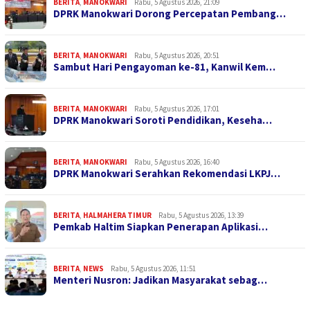
BERITA
,
MANOKWARI
Rabu, 5 Agustus 2026, 21:09
DPRK Manokwari Dorong Percepatan Pembang…
BERITA
,
MANOKWARI
Rabu, 5 Agustus 2026, 20:51
Sambut Hari Pengayoman ke-81, Kanwil Kem…
BERITA
,
MANOKWARI
Rabu, 5 Agustus 2026, 17:01
DPRK Manokwari Soroti Pendidikan, Keseha…
BERITA
,
MANOKWARI
Rabu, 5 Agustus 2026, 16:40
DPRK Manokwari Serahkan Rekomendasi LKPJ…
BERITA
,
HALMAHERA TIMUR
Rabu, 5 Agustus 2026, 13:39
Pemkab Haltim Siapkan Penerapan Aplikasi…
BERITA
,
NEWS
Rabu, 5 Agustus 2026, 11:51
Menteri Nusron: Jadikan Masyarakat sebag…