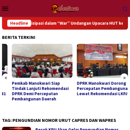
Loncat
Menu
ke
Mobile
konten
Berpartisipasi dalam “War” Undangan Upacara HUT ke-81 Kemerd
Headline
BERITA TERKINI
«
»
Pemkab Manokwari Siap
DPRK Manokwari Dorong
Tindak Lanjuti Rekomendasi
Percepatan Pembangunan
DPRK Demi Percepatan
Lewat Rekomendasi LKPJ 2025
Pembangunan Daerah
TAG:
PENGUNDIAN NOMOR URUT CAPRES DAN WAPRES
Besok KPU Akan Gelar Pengundian Nomor