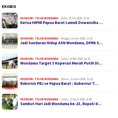
EKOBIS
EKONOMI
,
TELUK WONDAMA
Rabu, 29 Juli 2026, 22:16
Ketua HIPMI Papua Barat Lamek Dowansiba …
EKONOMI
,
TELUK WONDAMA
Minggu, 14 Juni 2026, 11:42
Jadi Sandaran Hidup ASN Wondama, DPRK S…
EKONOMI
,
TELUK WONDAMA
Sabtu, 16 Mei 2026, 16:35
Wondama Target 3 Koperasi Merah Putih Di…
EKONOMI
,
TELUK WONDAMA
Selasa, 21 April 2026, 21:16
Rakornis PBJ se Papua Barat : Gubernur T…
EKONOMI
,
TELUK WONDAMA
Sabtu, 11 April 2026, 21:08
Sambut Hari Jadi Wondama ke-23, Bupati d…