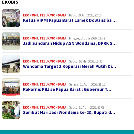
EKOBIS
EKONOMI
,
TELUK WONDAMA
Rabu, 29 Juli 2026, 22:16
Ketua HIPMI Papua Barat Lamek Dowansiba …
EKONOMI
,
TELUK WONDAMA
Minggu, 14 Juni 2026, 11:42
Jadi Sandaran Hidup ASN Wondama, DPRK S…
EKONOMI
,
TELUK WONDAMA
Sabtu, 16 Mei 2026, 16:35
Wondama Target 3 Koperasi Merah Putih Di…
EKONOMI
,
TELUK WONDAMA
Selasa, 21 April 2026, 21:16
Rakornis PBJ se Papua Barat : Gubernur T…
EKONOMI
,
TELUK WONDAMA
Sabtu, 11 April 2026, 21:08
Sambut Hari Jadi Wondama ke-23, Bupati d…