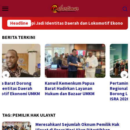
Loncat
Menu
ke
Mobile
konten
rong Kopi Jadi Identitas Daerah dan Lokomotif Ekonomi UMKM
Headline
BERITA TERKINI
«
»
Kanwil Kemenkum Papua
Pertamina Patra Niaga
Barat Hadirkan Layanan
Regional Papua Maluku
Hukum dan Bazaar UMKM
Borong Lima Penghargaan
ISRA 2026
TAG:
PEMILIK HAK ULAYAT
Meresahkan! Sejumlah Oknum Pemilik Hak
Ulayat di Pasar Wosi Akan Ditertibkan