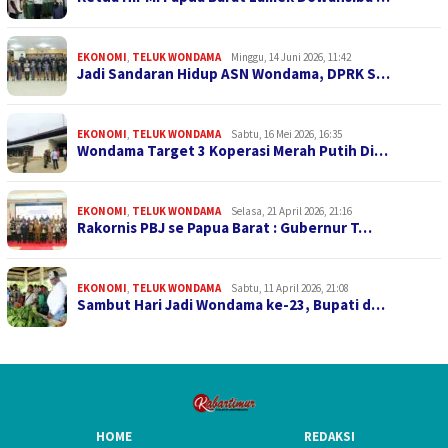
EKONOMI
,
TELUK WONDAMA
Minggu, 14 Juni 2026, 11:42
Jadi Sandaran Hidup ASN Wondama, DPRK S…
EKONOMI
,
TELUK WONDAMA
Sabtu, 16 Mei 2026, 16:35
Wondama Target 3 Koperasi Merah Putih Di…
EKONOMI
,
TELUK WONDAMA
Selasa, 21 April 2026, 21:16
Rakornis PBJ se Papua Barat : Gubernur T…
EKONOMI
,
TELUK WONDAMA
Sabtu, 11 April 2026, 21:08
Sambut Hari Jadi Wondama ke-23, Bupati d…
HOME
REDAKSI