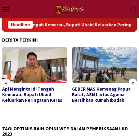
Loncat
Menu
ke
Mobile
konten
gintai di Tengah Kemarau, Bupati Ubaid Keluarkan Peringatan Ke
Headline
BERITA TERKINI
«
»
 di Tengah
GEBER MAS Kemenag Papua
Pengurus Per
ti Ubaid
Barat, ASN Lintas Agama
Teluk Wondama
ingatan Keras
Bersihkan Rumah Ibadah
Dorong Perha
Serius Terhad
Papua
TAG:
OPTIMIS RAIH OPINI WTP DALAM PEMERIKSAAN LKD
2023