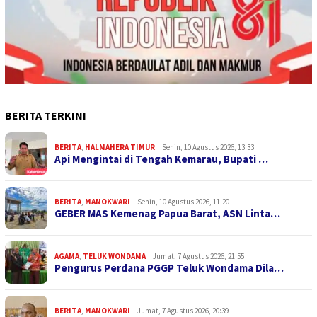
BERITA TERKINI
BERITA
,
HALMAHERA TIMUR
Senin, 10 Agustus 2026, 13:33
Api Mengintai di Tengah Kemarau, Bupati …
BERITA
,
MANOKWARI
Senin, 10 Agustus 2026, 11:20
GEBER MAS Kemenag Papua Barat, ASN Linta…
AGAMA
,
TELUK WONDAMA
Jumat, 7 Agustus 2026, 21:55
Pengurus Perdana PGGP Teluk Wondama Dila…
BERITA
,
MANOKWARI
Jumat, 7 Agustus 2026, 20:39