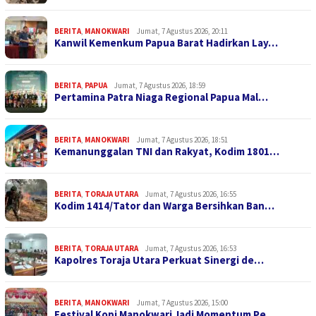
BERITA
,
MANOKWARI
Jumat, 7 Agustus 2026, 20:11
Kanwil Kemenkum Papua Barat Hadirkan Lay…
BERITA
,
PAPUA
Jumat, 7 Agustus 2026, 18:59
Pertamina Patra Niaga Regional Papua Mal…
BERITA
,
MANOKWARI
Jumat, 7 Agustus 2026, 18:51
Kemanunggalan TNI dan Rakyat, Kodim 1801…
BERITA
,
TORAJA UTARA
Jumat, 7 Agustus 2026, 16:55
Kodim 1414/Tator dan Warga Bersihkan Ban…
BERITA
,
TORAJA UTARA
Jumat, 7 Agustus 2026, 16:53
Kapolres Toraja Utara Perkuat Sinergi de…
BERITA
,
MANOKWARI
Jumat, 7 Agustus 2026, 15:00
Festival Kopi Manokwari Jadi Momentum Pe…