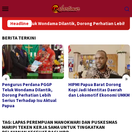
Loncat
Menu
ke
Mobile
konten
GP Teluk Wondama Dilantik, Dorong Perhatian Lebih Serius Terh
Headline
BERITA TERKINI
«
»
HIPMI Papua Barat Dorong
Kanwil Kemenkum Papua
Kopi Jadi Identitas Daerah
Barat Hadirkan Layanan
dan Lokomotif Ekonomi UMKM
Hukum dan Bazaar UMKM
TAG:
LAPAS PEREMPUAN MANOKWARI DAN PUSKESMAS
MARIPI TEKEN KERJA SAMA UNTUK TINGKATKAN