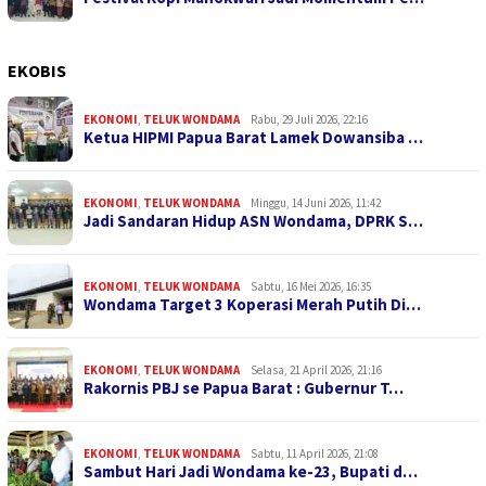
EKOBIS
EKONOMI
,
TELUK WONDAMA
Rabu, 29 Juli 2026, 22:16
Ketua HIPMI Papua Barat Lamek Dowansiba …
EKONOMI
,
TELUK WONDAMA
Minggu, 14 Juni 2026, 11:42
Jadi Sandaran Hidup ASN Wondama, DPRK S…
EKONOMI
,
TELUK WONDAMA
Sabtu, 16 Mei 2026, 16:35
Wondama Target 3 Koperasi Merah Putih Di…
EKONOMI
,
TELUK WONDAMA
Selasa, 21 April 2026, 21:16
Rakornis PBJ se Papua Barat : Gubernur T…
EKONOMI
,
TELUK WONDAMA
Sabtu, 11 April 2026, 21:08
Sambut Hari Jadi Wondama ke-23, Bupati d…