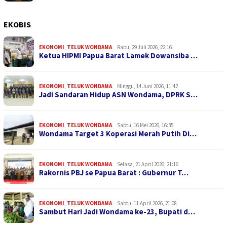
EKOBIS
EKONOMI
,
TELUK WONDAMA
Rabu, 29 Juli 2026, 22:16
Ketua HIPMI Papua Barat Lamek Dowansiba …
EKONOMI
,
TELUK WONDAMA
Minggu, 14 Juni 2026, 11:42
Jadi Sandaran Hidup ASN Wondama, DPRK S…
EKONOMI
,
TELUK WONDAMA
Sabtu, 16 Mei 2026, 16:35
Wondama Target 3 Koperasi Merah Putih Di…
EKONOMI
,
TELUK WONDAMA
Selasa, 21 April 2026, 21:16
Rakornis PBJ se Papua Barat : Gubernur T…
EKONOMI
,
TELUK WONDAMA
Sabtu, 11 April 2026, 21:08
Sambut Hari Jadi Wondama ke-23, Bupati d…