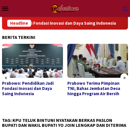
Loncat
Menu
ke
Mobile
konten
an Jadi Fondasi Inovasi dan Daya Saing Indonesia
Headline
Prabow
BERITA TERKINI
«
»
Prabowo Terima Pimpinan
Ratusan Ribu Masyarakat
TNI, Bahas Jembatan Desa
Berpartisipasi dalam “War”
hingga Program Air Bersih
Undangan Upacara HUT ke-81
Kemerdekaan RI
TAG:
KPU TELUK BINTUNI NYATAKAN BERKAS PASLON
BUPATI DAN WAKIL BUPATI YO JOIN LENGKAP DAN DITERIMA