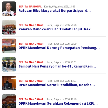
BERITA
,
NASIONAL
Kamis, 6 Agustus 2026, 18:49
Ratusan Ribu Masyarakat Berpartisipasi d…
BERITA
,
MANOKWARI
Rabu, 5 Agustus 2026, 21:26
Pemkab Manokwari Siap Tindak Lanjuti Rek…
BERITA
,
MANOKWARI
Rabu, 5 Agustus 2026, 21:09
DPRK Manokwari Dorong Percepatan Pembang…
BERITA
,
MANOKWARI
Rabu, 5 Agustus 2026, 20:51
Sambut Hari Pengayoman ke-81, Kanwil Kem…
BERITA
,
MANOKWARI
Rabu, 5 Agustus 2026, 17:01
DPRK Manokwari Soroti Pendidikan, Keseha…
BERITA
,
MANOKWARI
Rabu, 5 Agustus 2026, 16:40
DPRK Manokwari Serahkan Rekomendasi LKPJ…