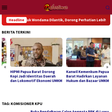
Loncat
Menu
ke
Mobile
konten
GP Teluk Wondama Dilantik, Dorong Perhatian Lebih Serius Terh
Headline
BERITA TERKINI
«
»
HIPMI Papua Barat Dorong
Kanwil Kemenkum Papua
Kopi Jadi Identitas Daerah
Barat Hadirkan Layanan
dan Lokomotif Ekonomi UMKM
Hukum dan Bazaar UMKM
TAG:
KOMISIONER KPU
Buka Pendaftaran Calon Anggota PPK di Luwu