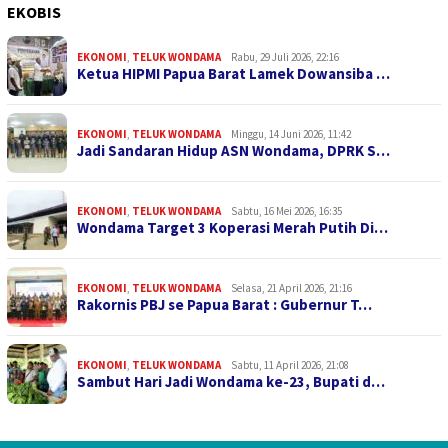
EKOBIS
EKONOMI
,
TELUK WONDAMA
Rabu, 29 Juli 2026, 22:16
Ketua HIPMI Papua Barat Lamek Dowansiba …
EKONOMI
,
TELUK WONDAMA
Minggu, 14 Juni 2026, 11:42
Jadi Sandaran Hidup ASN Wondama, DPRK S…
EKONOMI
,
TELUK WONDAMA
Sabtu, 16 Mei 2026, 16:35
Wondama Target 3 Koperasi Merah Putih Di…
EKONOMI
,
TELUK WONDAMA
Selasa, 21 April 2026, 21:16
Rakornis PBJ se Papua Barat : Gubernur T…
EKONOMI
,
TELUK WONDAMA
Sabtu, 11 April 2026, 21:08
Sambut Hari Jadi Wondama ke-23, Bupati d…