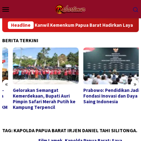
Loncat
Menu
ke
Mobile
konten
 Ke-81, Kanwil Kemenkum Papua Barat Hadirkan Layanan Hukum G
Headline
BERITA TERKINI
«
»
Gelorakan Semangat
Prabowo: Pendidikan Jadi
Kemerdekaan, Bupati Auri
Fondasi Inovasi dan Daya
Pimpin Safari Merah Putih ke
Saing Indonesia
Kampung Terpencil
TAG:
KAPOLDA PAPUA BARAT IRJEN DANIEL TAHI SILITONGA.
Film Lamek, Kapolda Papua Barat: Saya