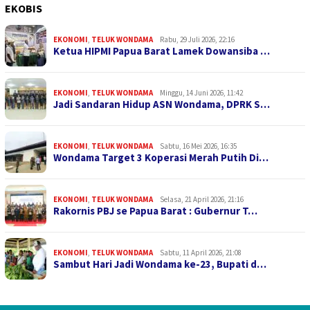
EKOBIS
EKONOMI
,
TELUK WONDAMA
Rabu, 29 Juli 2026, 22:16
Ketua HIPMI Papua Barat Lamek Dowansiba …
EKONOMI
,
TELUK WONDAMA
Minggu, 14 Juni 2026, 11:42
Jadi Sandaran Hidup ASN Wondama, DPRK S…
EKONOMI
,
TELUK WONDAMA
Sabtu, 16 Mei 2026, 16:35
Wondama Target 3 Koperasi Merah Putih Di…
EKONOMI
,
TELUK WONDAMA
Selasa, 21 April 2026, 21:16
Rakornis PBJ se Papua Barat : Gubernur T…
EKONOMI
,
TELUK WONDAMA
Sabtu, 11 April 2026, 21:08
Sambut Hari Jadi Wondama ke-23, Bupati d…