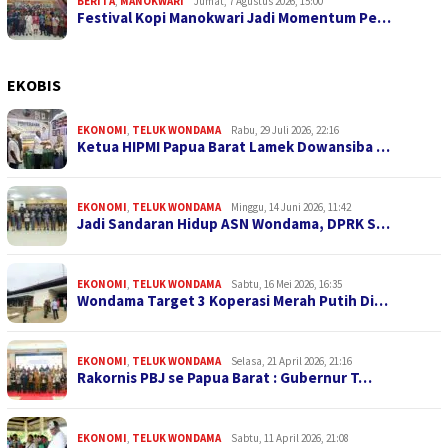
BERITA
,
MANOKWARI
Jumat, 7 Agustus 2026, 15:00
Festival Kopi Manokwari Jadi Momentum Pe…
EKOBIS
EKONOMI
,
TELUK WONDAMA
Rabu, 29 Juli 2026, 22:16
Ketua HIPMI Papua Barat Lamek Dowansiba …
EKONOMI
,
TELUK WONDAMA
Minggu, 14 Juni 2026, 11:42
Jadi Sandaran Hidup ASN Wondama, DPRK S…
EKONOMI
,
TELUK WONDAMA
Sabtu, 16 Mei 2026, 16:35
Wondama Target 3 Koperasi Merah Putih Di…
EKONOMI
,
TELUK WONDAMA
Selasa, 21 April 2026, 21:16
Rakornis PBJ se Papua Barat : Gubernur T…
EKONOMI
,
TELUK WONDAMA
Sabtu, 11 April 2026, 21:08