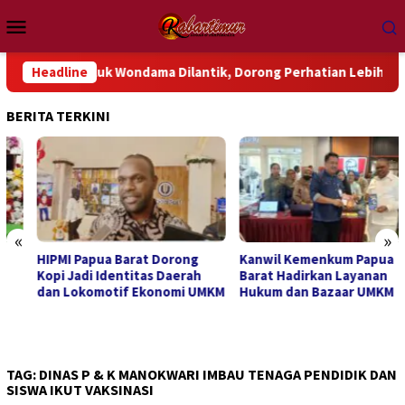
Loncat
Menu
ke
Mobile
konten
GP Teluk Wondama Dilantik, Dorong Perhatian Lebih Serius Terh
Headline
BERITA TERKINI
«
»
HIPMI Papua Barat Dorong
Kanwil Kemenkum Papua
Kopi Jadi Identitas Daerah
Barat Hadirkan Layanan
dan Lokomotif Ekonomi UMKM
Hukum dan Bazaar UMKM
TAG:
DINAS P & K MANOKWARI IMBAU TENAGA PENDIDIK DAN
SISWA IKUT VAKSINASI