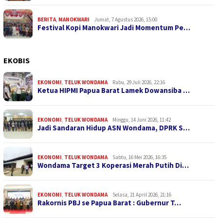
BERITA
,
MANOKWARI
Jumat, 7 Agustus 2026, 15:00
Festival Kopi Manokwari Jadi Momentum Pe…
EKOBIS
EKONOMI
,
TELUK WONDAMA
Rabu, 29 Juli 2026, 22:16
Ketua HIPMI Papua Barat Lamek Dowansiba …
EKONOMI
,
TELUK WONDAMA
Minggu, 14 Juni 2026, 11:42
Jadi Sandaran Hidup ASN Wondama, DPRK S…
EKONOMI
,
TELUK WONDAMA
Sabtu, 16 Mei 2026, 16:35
Wondama Target 3 Koperasi Merah Putih Di…
EKONOMI
,
TELUK WONDAMA
Selasa, 21 April 2026, 21:16
Rakornis PBJ se Papua Barat : Gubernur T…