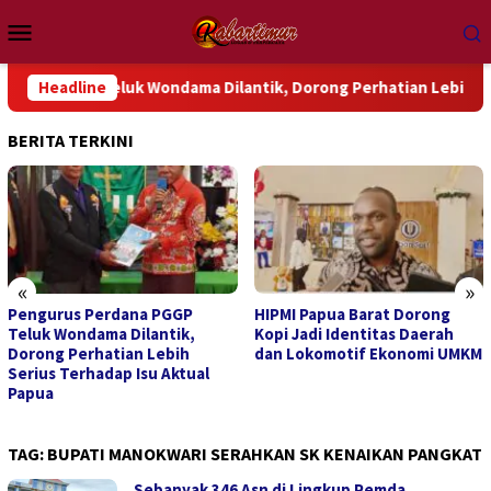
Loncat
Menu
ke
Mobile
konten
PGGP Teluk Wondama Dilantik, Dorong Perhatian Lebih Serius Te
Headline
BERITA TERKINI
«
»
HIPMI Papua Barat Dorong
Kanwil Kemenkum Papua
Kopi Jadi Identitas Daerah
Barat Hadirkan Layanan
dan Lokomotif Ekonomi UMKM
Hukum dan Bazaar UMKM
TAG:
BUPATI MANOKWARI SERAHKAN SK KENAIKAN PANGKAT
Sebanyak 346 Asn di Lingkup Pemda