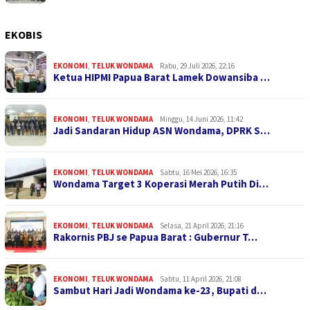
EKOBIS
EKONOMI
,
TELUK WONDAMA
Rabu, 29 Juli 2026, 22:16
Ketua HIPMI Papua Barat Lamek Dowansiba …
EKONOMI
,
TELUK WONDAMA
Minggu, 14 Juni 2026, 11:42
Jadi Sandaran Hidup ASN Wondama, DPRK S…
EKONOMI
,
TELUK WONDAMA
Sabtu, 16 Mei 2026, 16:35
Wondama Target 3 Koperasi Merah Putih Di…
EKONOMI
,
TELUK WONDAMA
Selasa, 21 April 2026, 21:16
Rakornis PBJ se Papua Barat : Gubernur T…
EKONOMI
,
TELUK WONDAMA
Sabtu, 11 April 2026, 21:08
Sambut Hari Jadi Wondama ke-23, Bupati d…