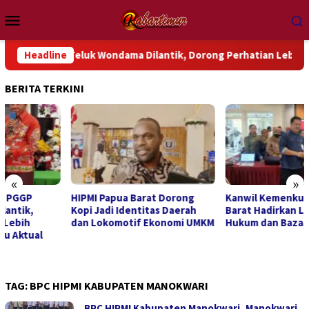
Loncat
Menu
ke
Mobile
konten
PGGP Teluk Wondama Dilantik, Dorong Perhatian Lebih Serius Te
Headline
BERITA TERKINI
«
»
HIPMI Papua Barat Dorong
Kanwil Kemenkum Papua
Kopi Jadi Identitas Daerah
Barat Hadirkan Layanan
dan Lokomotif Ekonomi UMKM
Hukum dan Bazaar UMKM
TAG:
BPC HIPMI KABUPATEN MANOKWARI
BPC HIPMI Kabupaten Manokwari, Manokwari