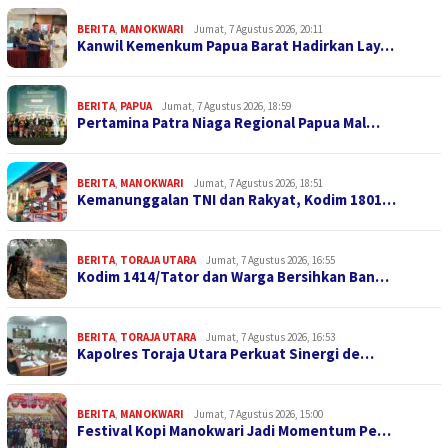
BERITA
,
MANOKWARI
Jumat, 7 Agustus 2026, 20:11
Kanwil Kemenkum Papua Barat Hadirkan Lay…
BERITA
,
PAPUA
Jumat, 7 Agustus 2026, 18:59
Pertamina Patra Niaga Regional Papua Mal…
BERITA
,
MANOKWARI
Jumat, 7 Agustus 2026, 18:51
Kemanunggalan TNI dan Rakyat, Kodim 1801…
BERITA
,
TORAJA UTARA
Jumat, 7 Agustus 2026, 16:55
Kodim 1414/Tator dan Warga Bersihkan Ban…
BERITA
,
TORAJA UTARA
Jumat, 7 Agustus 2026, 16:53
Kapolres Toraja Utara Perkuat Sinergi de…
BERITA
,
MANOKWARI
Jumat, 7 Agustus 2026, 15:00
Festival Kopi Manokwari Jadi Momentum Pe…