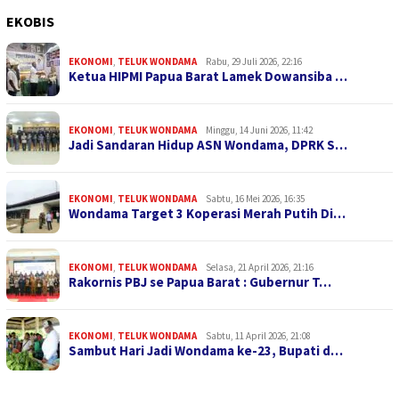
EKOBIS
EKONOMI
,
TELUK WONDAMA
Rabu, 29 Juli 2026, 22:16
Ketua HIPMI Papua Barat Lamek Dowansiba …
EKONOMI
,
TELUK WONDAMA
Minggu, 14 Juni 2026, 11:42
Jadi Sandaran Hidup ASN Wondama, DPRK S…
EKONOMI
,
TELUK WONDAMA
Sabtu, 16 Mei 2026, 16:35
Wondama Target 3 Koperasi Merah Putih Di…
EKONOMI
,
TELUK WONDAMA
Selasa, 21 April 2026, 21:16
Rakornis PBJ se Papua Barat : Gubernur T…
EKONOMI
,
TELUK WONDAMA
Sabtu, 11 April 2026, 21:08
Sambut Hari Jadi Wondama ke-23, Bupati d…