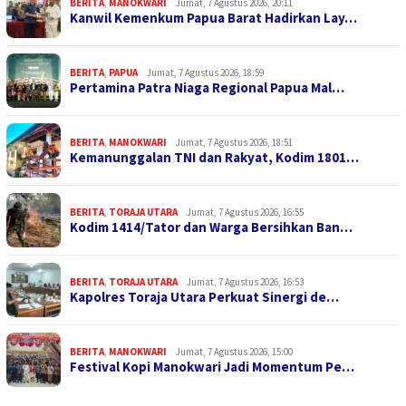
BERITA
,
MANOKWARI
Jumat, 7 Agustus 2026, 20:11
Kanwil Kemenkum Papua Barat Hadirkan Lay…
BERITA
,
PAPUA
Jumat, 7 Agustus 2026, 18:59
Pertamina Patra Niaga Regional Papua Mal…
BERITA
,
MANOKWARI
Jumat, 7 Agustus 2026, 18:51
Kemanunggalan TNI dan Rakyat, Kodim 1801…
BERITA
,
TORAJA UTARA
Jumat, 7 Agustus 2026, 16:55
Kodim 1414/Tator dan Warga Bersihkan Ban…
BERITA
,
TORAJA UTARA
Jumat, 7 Agustus 2026, 16:53
Kapolres Toraja Utara Perkuat Sinergi de…
BERITA
,
MANOKWARI
Jumat, 7 Agustus 2026, 15:00
Festival Kopi Manokwari Jadi Momentum Pe…