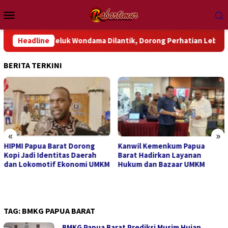
Loncat
Menu
ke
Mobile
konten
 PGGP Teluk Wondama Dilantik, Dorong Perhatian Lebih Serius T
Headline
BERITA TERKINI
«
»
HIPMI Papua Barat Dorong
Kanwil Kemenkum Papua
Kopi Jadi Identitas Daerah
Barat Hadirkan Layanan
dan Lokomotif Ekonomi UMKM
Hukum dan Bazaar UMKM
TAG:
BMKG PAPUA BARAT
BMKG Papua Barat Prediksi Musim Hujan,