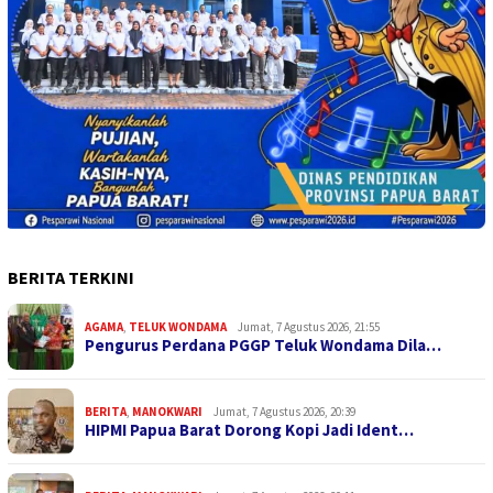
BERITA TERKINI
AGAMA
,
TELUK WONDAMA
Jumat, 7 Agustus 2026, 21:55
Pengurus Perdana PGGP Teluk Wondama Dila…
BERITA
,
MANOKWARI
Jumat, 7 Agustus 2026, 20:39
HIPMI Papua Barat Dorong Kopi Jadi Ident…