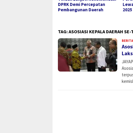
ah Ibadah di NTT,
DPRK Demi Percepatan
Lewa
getkan Jadi Kado Natal
Pembangunan Daerah
2025
i Masyarakat
TAG:
ASOSIASI KEPALA DAERAH SE
BERITA
Asos
Laks
JAYAP
Asosi
terpus
kemis