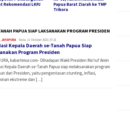
t Rekomendasi LKPJ
Papua Barat Ziarah ke TMP
hingga
Trikora
Rekom
2025
-TANAH PAPUA SIAP LAKSANAKAN PROGRAM PRESIDEN
,
JAYAPURA
Admin
Rabu, 11 Oktober 2023, 07:21
iasi Kepala Daerah se-Tanah Papua Siap
anakan Program Presiden
URA, kabartimur.com- Dihadapan Wakil Presiden Ma’ruf Amin
asi Kepala Daerah se-Tanah Papua siap melaksanakan program
at dari Presiden, yaitu pengentasan stunting, inflasi,
kinan ekstreme dan […]