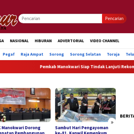
Pencarian
GA
NASIONAL
HIBURAN
ADVERTORIAL
VIDEO CHANNEL
Pegaf
Raja Ampat
Sorong
Sorong Selatan
Toraja
Tel
Pemkab Manokwari Siap Tindak Lanjuti Rekomenda
BERIT
»
 Manokwari Dorong
Sambut Hari Pengayoman
DPRK 
epatan Pembangunan
ke-81, Kanwil Kemenkum
Pendi