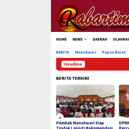
Loncat
ke
konten
HOME
NEWS
DAERAH
OLAHRA
BERITA
Manokwari
Papua Barat
Headline
BERITA TERKINI
«
teri Nusron Dorong
Pemkab Manokwari Siap
DPRK
cepatan Sertipikasi
Tindak Lanjuti Rekomendasi
Perc