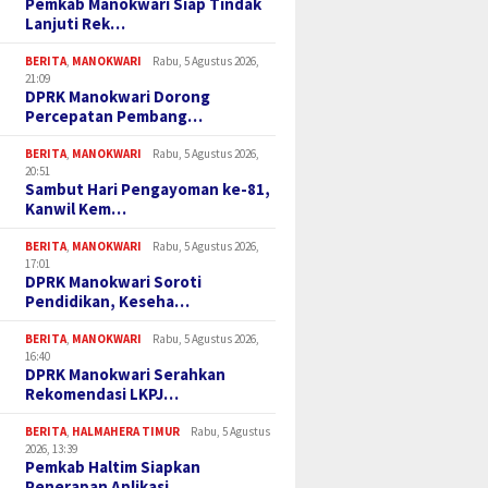
Pemkab Manokwari Siap Tindak
 Infrastruktur dalam
2025, Jadi Acuan
PERDAN
Lanjuti Rek…
endasi LKPJ Bupati
Perencanaan dan Anggaran
Penggun
Daerah
Transpa
BERITA
,
MANOKWARI
Rabu, 5 Agustus 2026,
21:09
DPRK Manokwari Dorong
Percepatan Pembang…
BERITA
,
MANOKWARI
Rabu, 5 Agustus 2026,
20:51
Sambut Hari Pengayoman ke-81,
Kanwil Kem…
BERITA
,
MANOKWARI
Rabu, 5 Agustus 2026,
17:01
DPRK Manokwari Soroti
Pendidikan, Keseha…
BERITA
,
MANOKWARI
Rabu, 5 Agustus 2026,
16:40
DPRK Manokwari Serahkan
Rekomendasi LKPJ…
BERITA
,
HALMAHERA TIMUR
Rabu, 5 Agustus
2026, 13:39
Pemkab Haltim Siapkan
Penerapan Aplikasi…