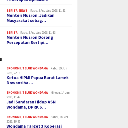
BERITA
,
NEWS
Rabu, 5 Agustus 2026, 11:51
Menteri Nusron: Jadikan
Masyarakat sebag…
BERITA
Rabu, 5 Agustus 2026, 11:43
Menteri Nusron Dorong
Percepatan Sertipi…
S
EKONOMI
,
TELUK WONDAMA
Rabu, 29 Juli
2026, 22:16
Ketua HIPMI Papua Barat Lamek
Dowansiba …
EKONOMI
,
TELUK WONDAMA
Minggu, 14 Juni
2026, 11:42
Jadi Sandaran Hidup ASN
Wondama, DPRK S…
EKONOMI
,
TELUK WONDAMA
Sabtu, 16 Mei
2026, 16:35
Wondama Target 3 Koperasi