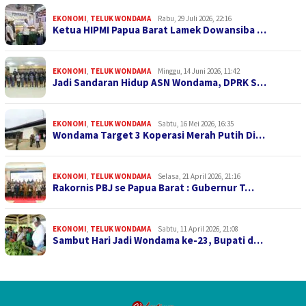
EKONOMI
,
TELUK WONDAMA
Rabu, 29 Juli 2026, 22:16
Ketua HIPMI Papua Barat Lamek Dowansiba …
EKONOMI
,
TELUK WONDAMA
Minggu, 14 Juni 2026, 11:42
Jadi Sandaran Hidup ASN Wondama, DPRK S…
EKONOMI
,
TELUK WONDAMA
Sabtu, 16 Mei 2026, 16:35
Wondama Target 3 Koperasi Merah Putih Di…
EKONOMI
,
TELUK WONDAMA
Selasa, 21 April 2026, 21:16
Rakornis PBJ se Papua Barat : Gubernur T…
EKONOMI
,
TELUK WONDAMA
Sabtu, 11 April 2026, 21:08
Sambut Hari Jadi Wondama ke-23, Bupati d…