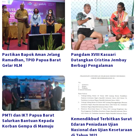
Pastikan Bapok Aman Jelang
Pangdam XVIII Kasuari
Ramadhan, TPID Papua Barat
Datangkan Cristina Jembay
Gelar HLM
Berbagi Pengalaman
PMTI dan IKT Papua Barat
Kemendikbud Terbitkan Surat
Salurkan Bantuan Kepada
Edaran Peniadaan Ujian
Korban Gempa di Mamuju
Nasional dan Ujian Kesetaraan
di Tahun 2021