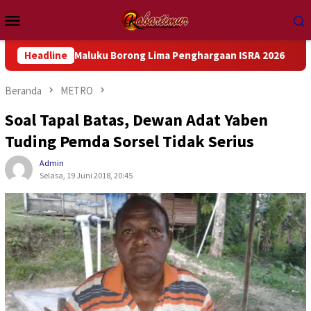
Loncat
Menu
ke
Mobile
konten
pua Maluku Borong Lima Penghargaan ISRA 2026
Headline
Kemanung
Beranda
METRO
Soal Tapal Batas, Dewan Adat Yaben
Tuding Pemda Sorsel Tidak Serius
Admin
Selasa, 19 Juni 2018, 20:45