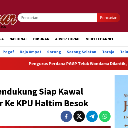
Pencarian
GA
NASIONAL
HIBURAN
ADVERTORIAL
VIDEO CHANNEL
Pegaf
Raja Ampat
Sorong
Sorong Selatan
Toraja
Tel
Pengurus Perdana PGGP Teluk Wondama Dilantik, Dorong Perhatia
endukung Siap Kawal
r Ke KPU Haltim Besok