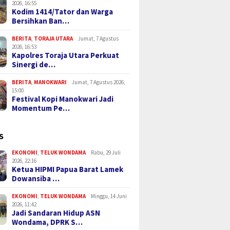
2026, 16:55
Kodim 1414/Tator dan Warga
Bersihkan Ban…
BERITA
,
TORAJA UTARA
Jumat, 7 Agustus
2026, 16:53
Kapolres Toraja Utara Perkuat
Sinergi de…
BERITA
,
MANOKWARI
Jumat, 7 Agustus 2026,
15:00
Festival Kopi Manokwari Jadi
Momentum Pe…
S
EKONOMI
,
TELUK WONDAMA
Rabu, 29 Juli
2026, 22:16
Ketua HIPMI Papua Barat Lamek
Dowansiba …
EKONOMI
,
TELUK WONDAMA
Minggu, 14 Juni
2026, 11:42
Jadi Sandaran Hidup ASN
Wondama, DPRK S…