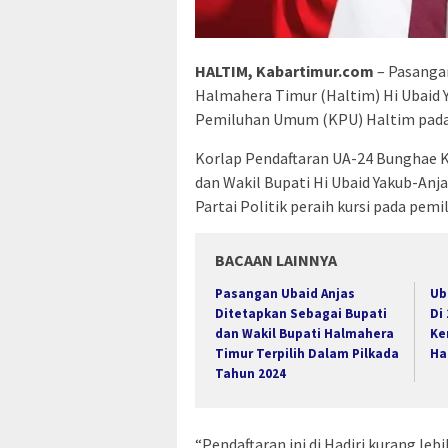
HALTIM, Kabartimur.com
– Pasangan
Halmahera Timur (Haltim) Hi Ubaid 
Pemiluhan Umum (KPU) Haltim pada s
Korlap Pendaftaran UA-24 Bunghae 
dan Wakil Bupati Hi Ubaid Yakub-A
Partai Politik peraih kursi pada pemi
BACAAN LAINNYA
Pasangan Ubaid Anjas
Ub
Ditetapkan Sebagai Bupati
Di
dan Wakil Bupati Halmahera
Ke
Timur Terpilih Dalam Pilkada
Ha
Tahun 2024
“Pendaftaran ini di Hadiri kurang le