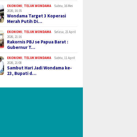
EKONOMI
,
TELUK WONDAMA
Sabtu, 16 Mei
2026, 16:35
Wondama Target 3 Koperasi
Merah Putih Di…
EKONOMI
,
TELUK WONDAMA
Selasa, 21 April
2026, 21:16
Rakornis PBJ se Papua Barat :
Gubernur T…
EKONOMI
,
TELUK WONDAMA
Sabtu, 11 April
2026, 21:08
Sambut Hari Jadi Wondama ke-
23, Bupati d…