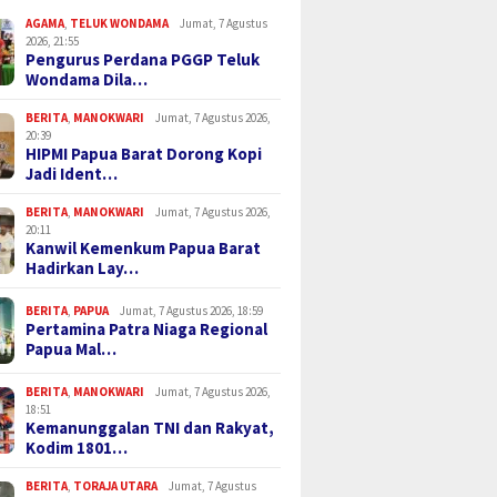
AGAMA
,
TELUK WONDAMA
Jumat, 7 Agustus
2026, 21:55
Pengurus Perdana PGGP Teluk
Wondama Dila…
BERITA
,
MANOKWARI
Jumat, 7 Agustus 2026,
20:39
HIPMI Papua Barat Dorong Kopi
Jadi Ident…
BERITA
,
MANOKWARI
Jumat, 7 Agustus 2026,
20:11
Kanwil Kemenkum Papua Barat
Hadirkan Lay…
BERITA
,
PAPUA
Jumat, 7 Agustus 2026, 18:59
Pertamina Patra Niaga Regional
Papua Mal…
BERITA
,
MANOKWARI
Jumat, 7 Agustus 2026,
18:51
Kemanunggalan TNI dan Rakyat,
Kodim 1801…
BERITA
,
TORAJA UTARA
Jumat, 7 Agustus