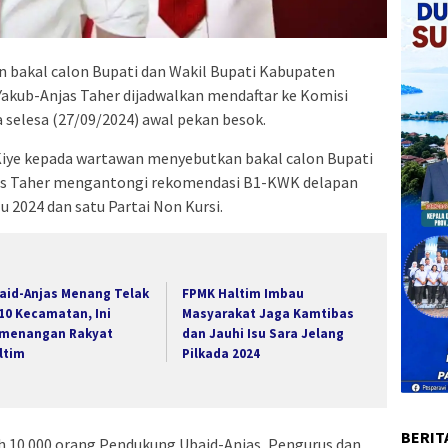
 bakal calon Bupati dan Wakil Bupati Kabupaten
Yakub-Anjas Taher dijadwalkan mendaftar ke Komisi
elesa (27/09/2024) awal pekan besok.
Kiye kepada wartawan menyebutkan bakal calon Bupati
njas Taher mengantongi rekomendasi B1-KWK delapan
lu 2024 dan satu Partai Non Kursi.
aid-Anjas Menang Telak
FPMK Haltim Imbau
 10 Kecamatan, Ini
Masyarakat Jaga Kamtibas
menangan Rakyat
dan Jauhi Isu Sara Jelang
ltim
Pilkada 2024
BERIT
bih 10.000 orang Pendukung Ubaid-Anjas, Pengurus dan