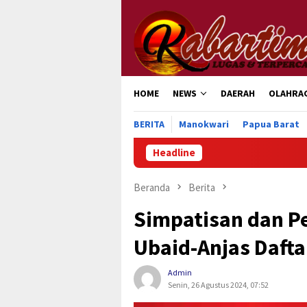
Loncat
ke
konten
HOME
NEWS
DAERAH
OLAHRA
BERITA
Manokwari
Papua Barat
Headline
Beranda
Berita
Simpatisan dan P
Ubaid-Anjas Dafta
Admin
Senin, 26 Agustus 2024, 07:52